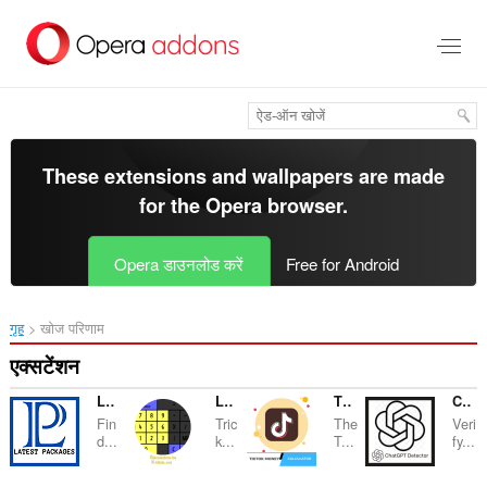
मुख्य
सामग्री
को
छोड़
दें
These extensions and wallpapers are made
for the
Opera browser
.
Opera डाउनलोड करें
Free for Android
गृह
खोज परिणाम
एक्सटेंशन
Latest Packages
La Calculadora De Alicia
TikTok Money Calculator
ChatGPT Dectector
Fin
Tric
The
Veri
d...
k...
T...
fy...