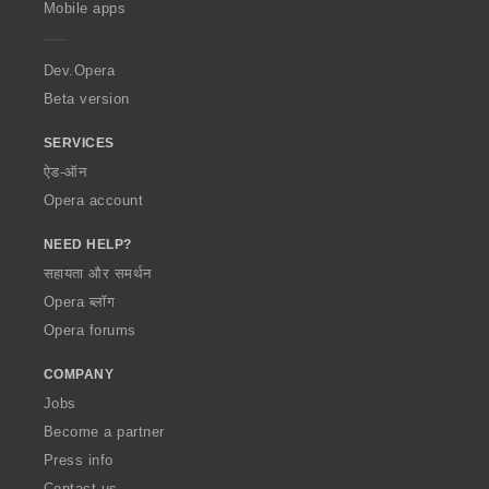
Mobile apps
e
r
a
Dev.Opera
Beta version
SERVICES
ऐड-ऑन
Opera account
NEED HELP?
सहायता और समर्थन
Opera ब्लॉग
Opera forums
COMPANY
Jobs
Become a partner
Press info
Contact us