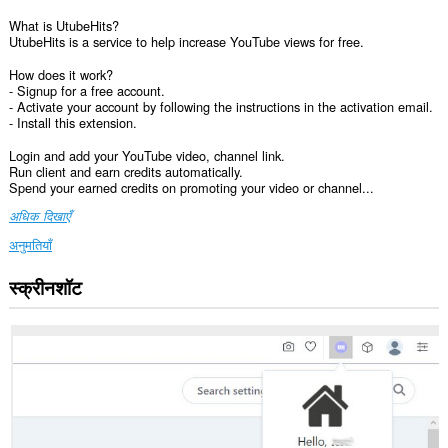
What is UtubeHits?
UtubeHits is a service to help increase YouTube views for free.
How does it work?
- Signup for a free account.
- Activate your account by following the instructions in the activation email.
- Install this extension.
Login and add your YouTube video, channel link.
Run client and earn credits automatically.
Spend your earned credits on promoting your video or channel...
अधिक दिखाएँ
अनुमतियाँ
स्क्रीनशॉट
यह
एक्सटेंशन
कुछ
वेबसाइट
पर
आपके
डेटा
तक
पहुँच
प्राप्त