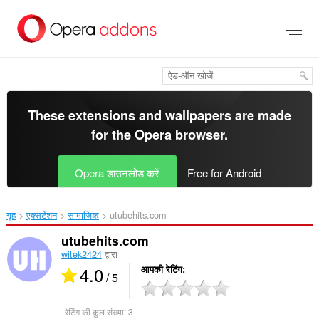
मुख्य
सामग्री
को
छोड़
दें
These extensions and wallpapers are made
for the
Opera browser
.
Opera डाउनलोड करें
Free for Android
गृह
एक्सटेंशन
सामाजिक
utubehits.com‎
utubehits.com
witek2424
द्वारा
4.0
आपकी रेटिंग
/ 5
रेटिंग की कुल संख्या:
3