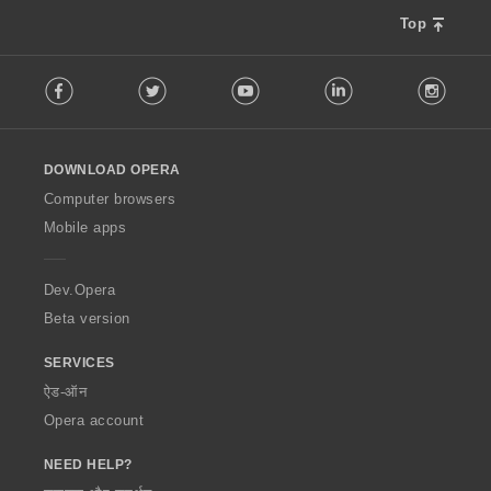
Top
F
Facebook
Twitter
Youtube
LinkedIn
Instag
o
l
l
o
DOWNLOAD OPERA
w
O
Computer browsers
p
Mobile apps
e
r
a
Dev.Opera
Beta version
SERVICES
ऐड-ऑन
Opera account
NEED HELP?