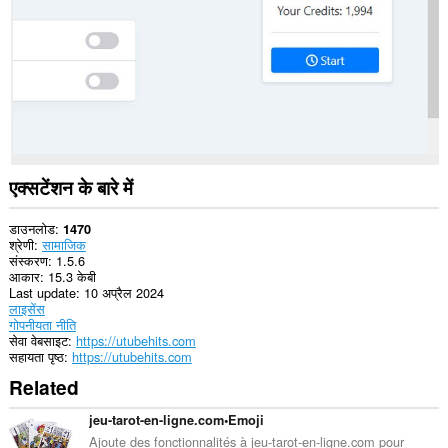
कर
सकता
है।
यह
एक्सटेंशन
आपके
टैब
और
ब्राउज़िंग
गतिविधि
तक
एक्सटेंशन के बारे में
पहुँच
प्राप्त
कर
डाउनलोड
1470
सकता
श्रेणी
सामाजिक
है।
संस्करण
1.5.6
आकार
15.3 केबी
Last update
10 अप्रैल 2024
लाइसेंस
गोपनीयता नीति
सेवा वेबसाइट
https://utubehits.com
सहायता पृष्ठ
https://utubehits.com
Related
jeu-tarot-en-ligne.com•Emoji
Ajoute des fonctionnalités à jeu-tarot-en-ligne.com pour