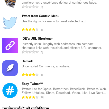
améliorer votre expérience de jeu et corriger des bugs.
रे
0
टिं
ग
Tweet from Context Menu
की
Use the right-click menu to tweet selected text
कु
रे
1
ल
टिं
सं
ग
IDE`a URL Shortener
ख्या
की
Instantly shrink lengthy web addresses into compact,
:
shareable links with this sleek and efficient URL shortener.
कु
रे
0
ल
टिं
सं
ग
Remark
ख्या
की
Uncensored Comments, anywhere.
:
कु
रे
1
ल
टिं
सं
ग
Easy Twitter™
ख्या
की
Twitter Lite for Opera. Better then TweetDeck. Tweet to Web.
:
Follow, Unfollow, Share, Download, Video, Like. Live Notifi...
कु
रे
16
ल
टिं
सं
ग
उपयोगकर्ताओं की प्रतिक्रिया
ख्या