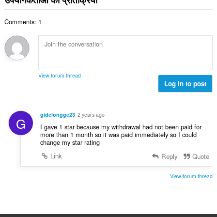
की
:
कु
Comments: 1
ल
सं
ख्या
:
View forum thread
Log in to post
gidelongge23
2 years ago
G
I gave 1 star because my withdrawal had not been paid for
more than 1 month so it was paid immediately so I could
change my star rating
Link
Reply
Quote
View forum thread