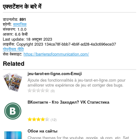
एक्सटेंशन के बारे में
डाउनलोड
891
श्रेणी
सामाजिक
संस्करण
1.0.0
आकार
6.6 केबी
Last update
18 अक्टूबर 2023
लाइसेंस
Copyright 2023 134ca78f-bbb7-4b9f-ad28-4a3c696ece37
गोपनीयता नीति
सेवा वेबसाइट
https://barriersofcommunication.com/
Related
jeu-tarot-en-ligne.com•Emoji
Ajoute des fonctionnalités à jeu-tarot-en-ligne.com pour
améliorer votre expérience de jeu et corriger des bugs.
रे
0
टिं
ग
ВКонтакте - Кто Заходил? VK Статистика
की
कु
रे
12
ल
टिं
सं
ग
Обои на сайты
ख्या
की
Change themes for the youtube, google, vk.com, etc. Set