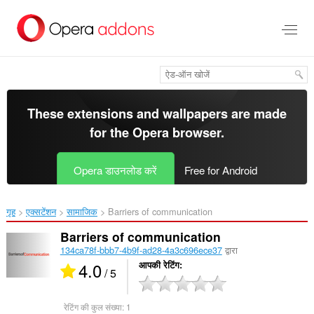
मुख्य
सामग्री
को
छोड़
दें
These extensions and wallpapers are made
for the
Opera browser
.
Opera डाउनलोड करें
Free for Android
गृह
एक्सटेंशन
सामाजिक
Barriers of communication‎
Barriers of communication
134ca78f-bbb7-4b9f-ad28-4a3c696ece37
द्वारा
4.0
आपकी रेटिंग
/ 5
रेटिंग की कुल संख्या:
1