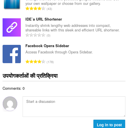
:
your own wallpaper or choose from our gallery.
कु
रे
43
ल
टिं
सं
ग
IDE`a URL Shortener
ख्या
की
Instantly shrink lengthy web addresses into compact,
:
shareable links with this sleek and efficient URL shortener.
कु
रे
0
ल
टिं
सं
ग
Facebook Opera Sidebar
ख्या
की
Access Facebook through Opera Sidebar.
:
कु
रे
178
ल
टिं
सं
ग
उपयोगकर्ताओं की प्रतिक्रिया
ख्या
की
:
कु
Comments: 0
ल
सं
ख्या
:
Log in to post