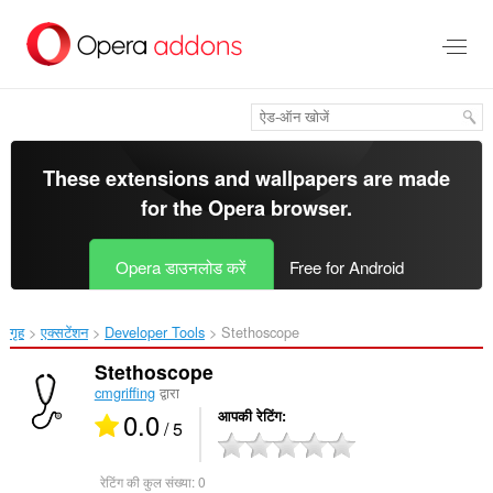
मुख्य
सामग्री
को
छोड़
दें
These extensions and wallpapers are made
for the
Opera browser
.
Opera डाउनलोड करें
Free for Android
गृह
एक्सटेंशन
Developer Tools
Stethoscope‎
Stethoscope
cmgriffing
द्वारा
0.0
आपकी रेटिंग
/ 5
रेटिंग की कुल संख्या:
0