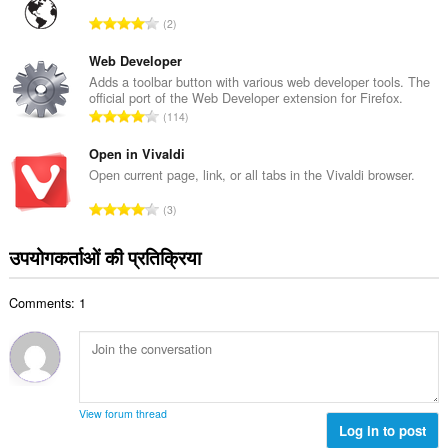
कु
रे
2
ल
टिं
सं
ग
Web Developer
ख्या
की
Adds a toolbar button with various web developer tools. The
:
official port of the Web Developer extension for Firefox.
कु
रे
114
ल
टिं
सं
ग
Open in Vivaldi
ख्या
की
Open current page, link, or all tabs in the Vivaldi browser.
:
कु
रे
3
ल
टिं
सं
ग
उपयोगकर्ताओं की प्रतिक्रिया
ख्या
की
:
कु
Comments: 1
ल
सं
ख्या
:
View forum thread
Log in to post