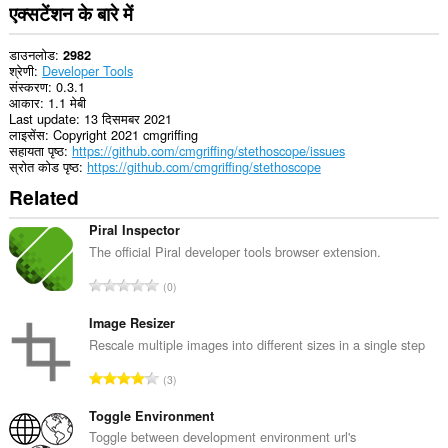
एक्सटेंशन के बारे में
डाउनलोड
2982
श्रेणी
Developer Tools
संस्करण
0.3.1
आकार
1.1 मेबी
Last update
13 दिसमबर 2021
लाइसेंस
Copyright 2021 cmgriffing
सहायता पृष्ठ
https://github.com/cmgriffing/stethoscope/issues
स्रोत कोड पृष्ठ
https://github.com/cmgriffing/stethoscope
Related
Piral Inspector
The official Piral developer tools browser extension.
रे
0
टिं
ग
Image Resizer
की
Rescale multiple images into different sizes in a single step
कु
रे
3
ल
टिं
सं
ग
Toggle Environment
ख्या
की
Toggle between development environment url's
: