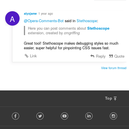
alyxjame
1 year ago
A
@Opera-Comments-Bot
said in
Stethoscope
:
Here you can post comments about
Stethoscop
e
extension, created by
cmgriffing
Great tool! Stethoscope makes debugging styles so much
easier, super helpful for pinpointing CSS issues fast.
Link
Reply
Quote
View forum thread
Top
F
Facebook
Twitter
Youtube
LinkedIn
Instag
o
l
l