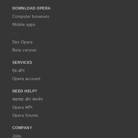
o
DOWNLOAD OPERA
w
O
Computer browsers
p
Mobile apps
e
r
a
Dev.Opera
Beta version
SERVICES
ऐड-ऑन
Opera account
NEED HELP?
सहायता और समर्थन
Opera ब्लॉग
Opera forums
COMPANY
Jobs