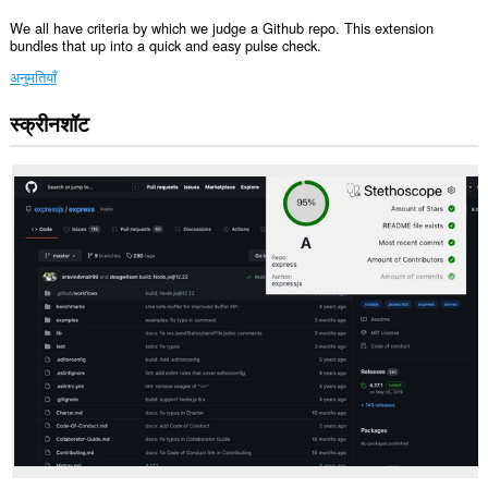
We all have criteria by which we judge a Github repo. This extension
bundles that up into a quick and easy pulse check.
अनुमतियाँ
स्क्रीनशॉट
यह
एक्सटेंशन
कुछ
वेबसाइट
पर
आपके
डेटा
तक
पहुँच
प्राप्त
कर
सकता
है।