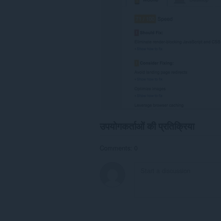
एक्सटेंशन
आपके
टैब
और
ब्राउज़िंग
गतिविधि
तक
पहुँच
प्राप्त
कर
सकता
है।
उपयोगकर्ताओं की प्रतिक्रिया
Comments: 0