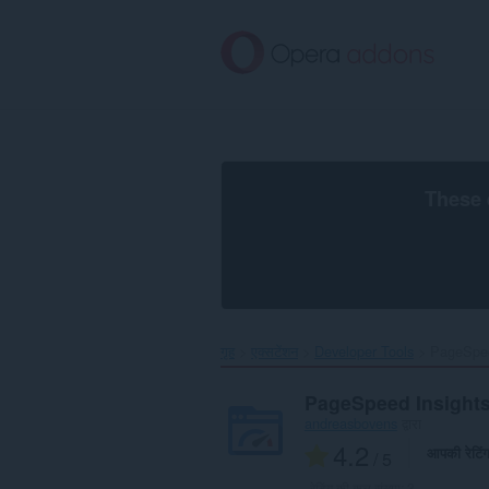
मुख्य
सामग्री
को
छोड़
दें
These 
गृह
एक्सटेंशन
Developer Tools
PageSpee
PageSpeed Insight
andreasbovens
द्वारा
4.2
आपकी रेटिं
/ 5
रेटिंग की कुल संख्या:
3