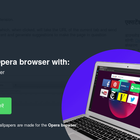
tension.
एक्सटेंश
which, when clicked, will take the URL of the current tab and send
ntent and generate suggestions to make the page in question
डाउनलोड
श्रेणी
De
संस्करण
आकार
7
Last up
pera browser with:
लाइसेंस
सहायता पृष
स्रोत कोड 
ker
Rela
ें
llpapers are made for the
Opera browser
.