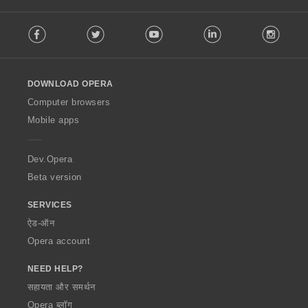
F
Facebook
Twitter
Youtube
LinkedIn
Instag
o
l
l
o
DOWNLOAD OPERA
w
O
Computer browsers
p
Mobile apps
e
r
a
Dev.Opera
Beta version
SERVICES
ऐड-ऑन
Opera account
NEED HELP?
सहायता और समर्थन
Opera ब्लॉग