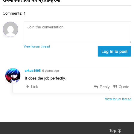
की
:
है।
कु
Comments: 1
ल
सं
ख्या
:
View forum thread
Log in to post
arkus1995
6 years ago
It does the job perfectly.
Link
Reply
Quote
View forum thread
Top