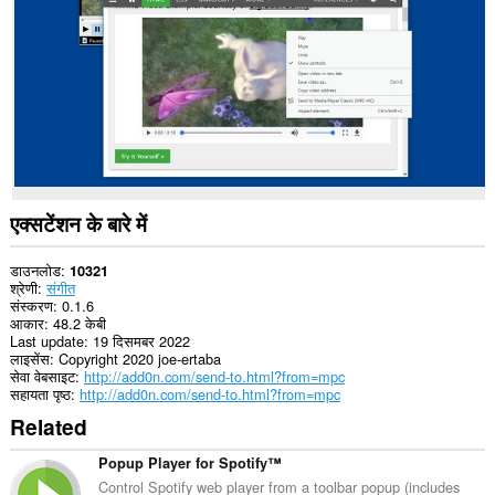
कर
सकता
है।
This
extension
can
write
data
into
the
clipboard.
एक्सटेंशन के बारे में
यह
एक्सटेंशन
डाउनलोड
10321
आपके
श्रेणी
संगीत
ब्राउज़िंग
संस्करण
0.1.6
इतिहास
आकार
48.2 केबी
को
Last update
19 दिसमबर 2022
पढ़
लाइसेंस
Copyright 2020 joe-ertaba
सकता
सेवा वेबसाइट
http://add0n.com/send-to.html?from=mpc
है
सहायता पृष्ठ
http://add0n.com/send-to.html?from=mpc
और
Related
संशोधित
कर
सकता
Popup Player for Spotify™
है।
Control Spotify web player from a toolbar popup (includes