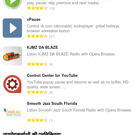
play, pause, skip previous and next tracks)
This
रे
13
extension
टिं
can
ग
create
vPause
rich
की
Control vk.com (vkontakte) audioplayer: gobal hotkeys,
notifications
browser adressbar button
कु
and
रे
37
ल
display
टिं
सं
them
ग
KJMZ DA BLAZE
to
ख्या
you
की
Listen KJMZ DA BLAZE Radio with Opera Browser.
:
in
कु
the
रे
4
ल
system
टिं
सं
tray.
ग
Control Center for YouTube
ख्या
की
YouTube popup pause and resume as well as no buffer, HD
यह
:
quality, wide screen, ...
एक्सटेंशन
कु
रे
आपके
5
ल
टैब
टिं
सं
और
ग
Smooth Jazz South Florida
ख्या
ब्राउज़िंग
की
Listen Smooth Jazz South Florida Radio with Opera Browser.
गतिविधि
:
कु
तक
रे
पहुँच
1
ल
टिं
प्राप्त
सं
कर
ग
उपयोगकर्ताओं की प्रतिक्रिया
ख्या
सकता