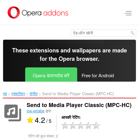
मुख्य
सामग्री
को
छोड़
दें
These extensions and wallpapers are made
for the
Opera browser
.
Opera डाउनलोड करें
Free for Android
गृह
एक्सटेंशन
संगीत
Send to Media Player Classic (MPC-HC)‎
Send to Media Player Classic (MPC-HC)
joe-ertaba
द्वारा
4.2
आपकी रेटिंग
/ 5
रेटिंग की कुल संख्या:
2