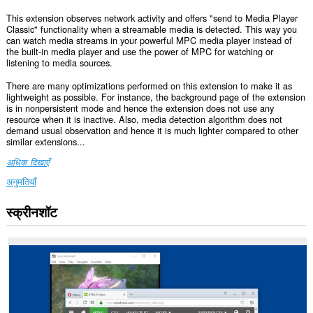
This extension observes network activity and offers "send to Media Player
Classic" functionality when a streamable media is detected. This way you
can watch media streams in your powerful MPC media player instead of
the built-in media player and use the power of MPC for watching or
listening to media sources.
There are many optimizations performed on this extension to make it as
lightweight as possible. For instance, the background page of the extension
is in nonpersistent mode and hence the extension does not use any
resource when it is inactive. Also, media detection algorithm does not
demand usual observation and hence it is much lighter compared to other
similar extensions...
अधिक दिखाएँ
अनुमतियाँ
स्क्रीनशॉट
यह
एक्सटेंशन
सभी
वेबसाइट
पर
आपके
डेटा
तक
पहुँच
प्राप्त