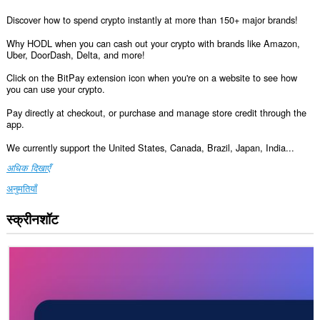
Discover how to spend crypto instantly at more than 150+ major brands!
Why HODL when you can cash out your crypto with brands like Amazon,
Uber, DoorDash, Delta, and more!
Click on the BitPay extension icon when you're on a website to see how
you can use your crypto.
Pay directly at checkout, or purchase and manage store credit through the
app.
We currently support the United States, Canada, Brazil, Japan, India...
अधिक दिखाएँ
अनुमतियाँ
स्क्रीनशॉट
यह
एक्सटेंशन
सभी
वेबसाइट
पर
आपके
डेटा
तक
पहुँच