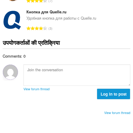
रे
7
ल
टिं
सं
ग
Кнопка для Quelle.ru
ख्या
की
Удобная кнопка для работы с Quelle.ru
:
कु
रे
3
ल
टिं
सं
ग
उपयोगकर्ताओं की प्रतिक्रिया
ख्या
की
:
कु
Comments: 0
ल
सं
ख्या
:
View forum thread
Log in to post
View forum thread