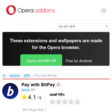
मुख्य
सामग्री
को
छोड़
दें
These extensions and wallpapers are made
for the
Opera browser
.
Opera डाउनलोड करें
Free for Android
गृह
एक्सटेंशन
शॉपिंग
Pay with BitPay‎
Pay with BitPay
bitpay
द्वारा
4.1
आपकी रेटिंग
/ 5
रेटिंग की कुल संख्या:
7