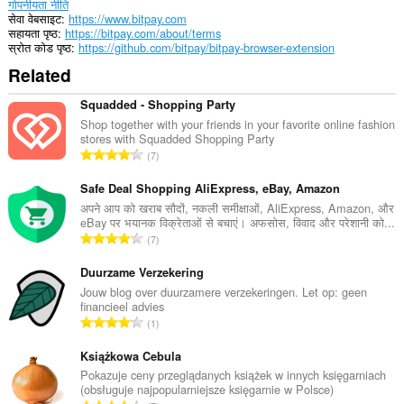
गोपनीयता नीति
सेवा वेबसाइट
https://www.bitpay.com
सहायता पृष्ठ
https://bitpay.com/about/terms
स्रोत कोड पृष्ठ
https://github.com/bitpay/bitpay-browser-extension
Related
Squadded - Shopping Party
Shop together with your friends in your favorite online fashion
stores with Squadded Shopping Party
रे
7
टिं
ग
Safe Deal Shopping AliExpress, eBay, Amazon
की
अपने आप को खराब सौदों, नकली समीक्षाओं, AliExpress, Amazon, और
eBay पर भयानक विक्रेताओं से बचाएं। अफसोस, विवाद और परेशानी को...
कु
रे
7
ल
टिं
सं
ग
Duurzame Verzekering
ख्या
की
Jouw blog over duurzamere verzekeringen. Let op: geen
:
financieel advies
कु
रे
1
ल
टिं
सं
ग
Książkowa Cebula
ख्या
की
Pokazuje ceny przeglądanych książek w innych księgarniach
:
(obsługuje najpopularniejsze księgarnie w Polsce)
कु