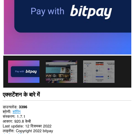
प्राप्त
कर
सकता
है।
एक्सटेंशन के बारे में
डाउनलोड
3396
श्रेणी
शॉपिंग
संस्करण
1.7.1
आकार
920.8 केबी
Last update
12 दिसमबर 2022
लाइसेंस
Copyright 2022 bitpay