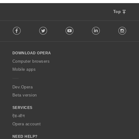
Top
F
Facebook
Twitter
Youtube
LinkedIn
Instag
o
l
l
o
DOWNLOAD OPERA
w
O
Computer browsers
p
Mobile apps
e
r
a
Dev.Opera
Beta version
SERVICES
ऐड-ऑन
Opera account
NEED HELP?