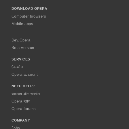
o
DOWNLOAD OPERA
w
O
Computer browsers
p
Mobile apps
e
r
a
Dev.Opera
Beta version
SERVICES
ऐड-ऑन
Opera account
NEED HELP?
सहायता और समर्थन
Opera ब्लॉग
Opera forums
COMPANY
Jobs