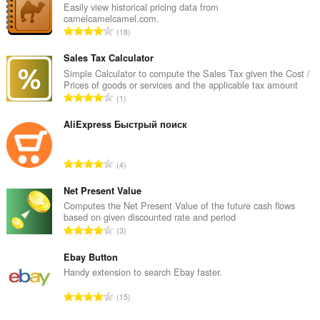
Easily view historical pricing data from
camelcamelcamel.com.
रे
18
टिं
ग
Sales Tax Calculator
की
Simple Calculator to compute the Sales Tax given the Cost /
Prices of goods or services and the applicable tax amount
कु
रे
1
ल
टिं
सं
ग
AliExpress Быстрый поиск
ख्या
की
:
कु
रे
4
ल
टिं
सं
ग
Net Present Value
ख्या
की
Computes the Net Present Value of the future cash flows
:
based on given discounted rate and period
कु
रे
3
ल
टिं
सं
ग
Ebay Button
ख्या
की
Handy extension to search Ebay faster.
:
कु
रे
15
ल
टिं
सं