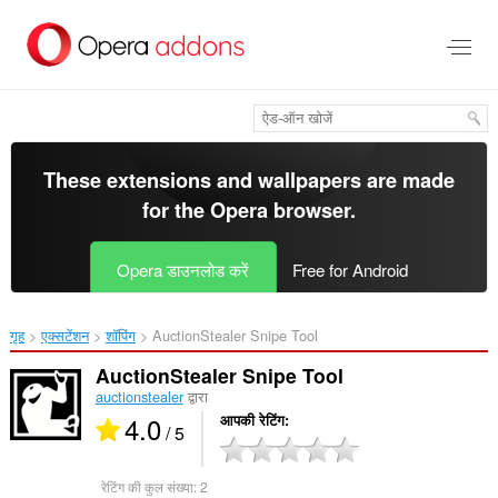
मुख्य
सामग्री
को
छोड़
दें
These extensions and wallpapers are made
for the
Opera browser
.
Opera डाउनलोड करें
Free for Android
गृह
एक्सटेंशन
शॉपिंग
AuctionStealer Snipe Tool‎
AuctionStealer Snipe Tool
auctionstealer
द्वारा
4.0
आपकी रेटिंग
/ 5
रेटिंग की कुल संख्या:
2