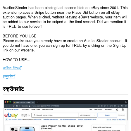
AuctionStealer has been placing last second bids on eBay since 2001. This
extension places a Snipe button near the Place Bid button on all eBay
auction pages. When clicked, without leaving eBay's website, your item will
be added to our service to be sniped at the final second. Did we mention it
is FREE to use forever!
BEFORE YOU USE
Please make sure you already have or create an AuctionStealer account. If
you do not have one, you can sign up for FREE by clicking on the Sign Up
link on our website.
HOW TO USE...
अधिक दिखाएँ
अनुमतियाँ
स्क्रीनशॉट
यह
एक्सटेंशन
कुछ
वेबसाइट
पर
आपके
डेटा
तक
पहुँच