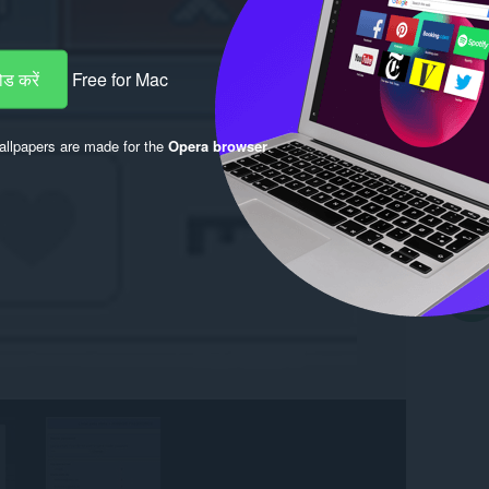
ड करें
Free for Mac
llpapers are made for the
Opera browser
.