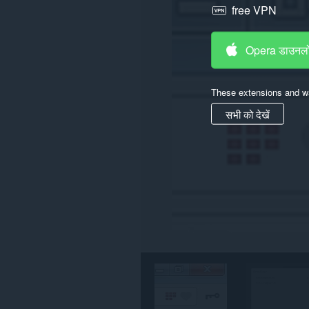
free VPN
तक
पहुँच
प्राप्त
कर
Opera डाउनलो
सकता
है।
यह
These extensions and wa
एक्सटेंशन
आपके
सभी को देखें
टैब
और
ब्राउज़िंग
गतिविधि
तक
पहुँच
प्राप्त
कर
सकता
है।