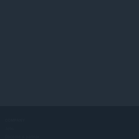
सं
ख्या
:
COMPANY
Jobs
Become a partner