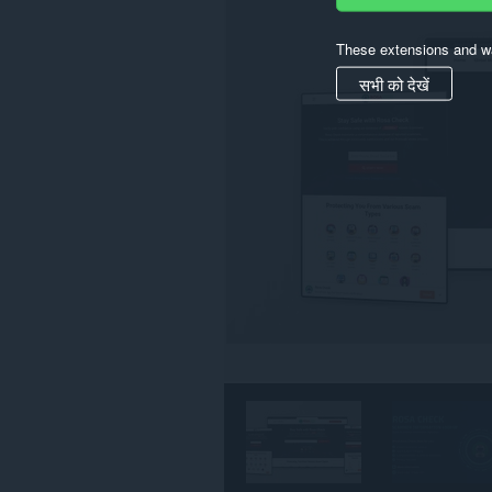
पहुँच
प्राप्त
These extensions and wa
कर
सकता
सभी को देखें
है।
यह
एक्सटेंशन
कुछ
वेबसाइट
पर
आपके
डेटा
तक
पहुँच
प्राप्त
कर
सकता
है।