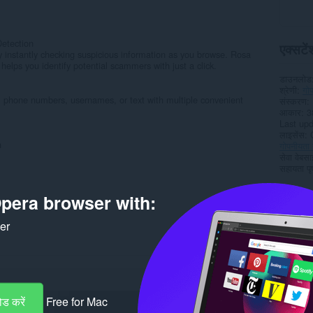
etection
एक्सटेंश
y instantly checking suspicious information as you browse. Rosa
helps you identify potential scammers with just a click.
डाउनलोड
श्रेणी
गोप
phone numbers, usernames, or text with multiple convenient
संस्करण
आकार
3
Last up
लाइसेंस
h
गोपनीयता 
सेवा वेबस
सहायता पृष
Rela
pera browser with:
ker
ड करें
Free for Mac