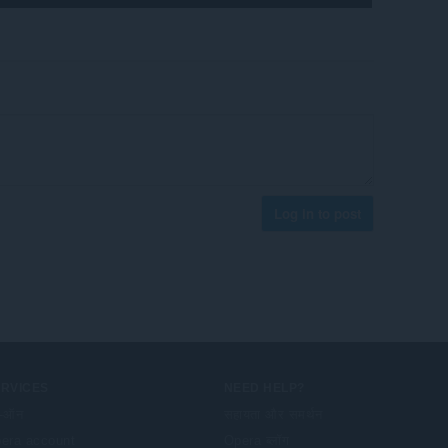
Log in to post
ERVICES
NEED HELP?
-ऑन
सहायता और समर्थन
era account
Opera ब्लॉग