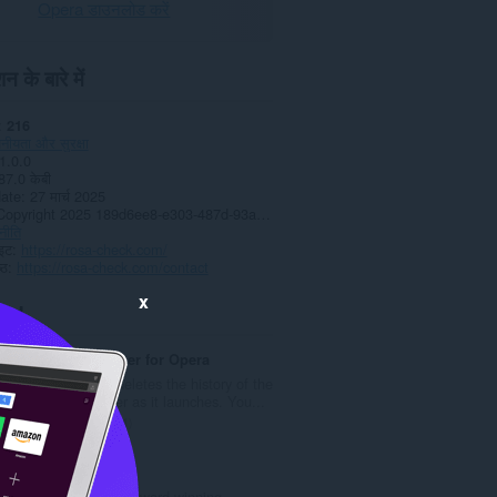
Opera डाउनलोड करें
न के बारे में
216
नीयता और सुरक्षा
1.0.0
87.0 केबी
date
27 मार्च 2025
Copyright 2025 189d6ee8-e303-487d-93a8-c0c09602eb8e
नीति
ाइट
https://rosa-check.com/
्ठ
https://rosa-check.com/contact
x
ted
History Cleaner for Opera
immediately deletes the history of the
Opera browser as it launches. You...
रे
1
टिं
ग
LastPass
की
LastPass is an award-winning