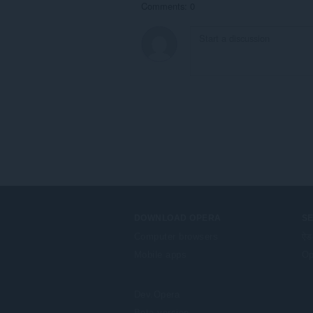
Comments: 0
DOWNLOAD OPERA
S
Computer browsers
ऐड
Mobile apps
Op
Dev.Opera
Beta version