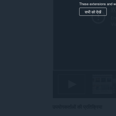
है।
These extensions and wa
यह
सभी को देखें
एक्सटेंशन
कुछ
वेबसाइट
पर
आपके
डेटा
तक
पहुँच
प्राप्त
कर
सकता
है।
उपयोगकर्ताओं की प्रतिक्रिया