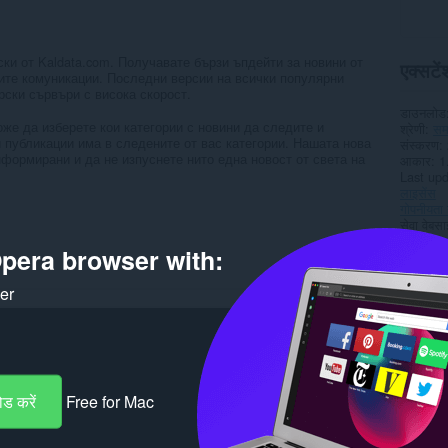
ски от Kaldata.com. Получавате бързи ъпдейти за новини от
एक्सटेंश
ите комуникации. Последни версии на всички популярни
рски сървъри с висока скорост.
डाउनलोड
же да изберете кои категории с новини да следите и
श्रेणी
सम
 публикации има в следените от вас категории. Нашата нова
संस्करण
нформирани и да не изпуснете нито една новост от света на
आकार
1
Last up
लाइसेंस
गोपनीयता 
सेवा वेबस
सहायता पृष
pera browser with:
Rela
ker
ड करें
Free for Mac