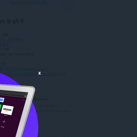
Opera डाउनलोड करें
न के बारे में
100
ाचार और मौसम
2.0.2
.7 मेबी
date
28 नवमबर 2025
नीति
ाइट
https://www.kaldata.com/
x
्ठ
https://corp.kaldata.com/contact-us/
ted
Hackernews Sidebar
Loads up Dharmesh Patels's
excellent Web App for Hackernews...
रे
8
टिं
ग
Gismeteo
की
Gismeteo Weather Forecast. Real