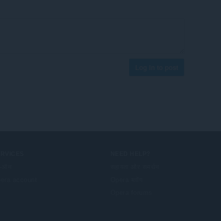
Log in to post
ERVICES
NEED HELP?
-ऑन
सहायता और समर्थन
era account
Opera ब्लॉग
Opera forums