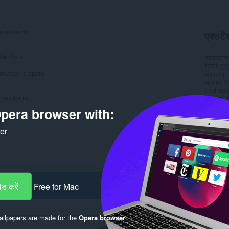
e mamba.ru.
एक्सटेंश
 Mamba.ru
डाउनलोड
श्रेणी
सा
browser is open)
संस्करण
आकार
5
Last up
rambler.ru
लाइसेंस
pera browser with:
Rela
ker
ड करें
Free for Mac
llpapers are made for the
Opera browser
.