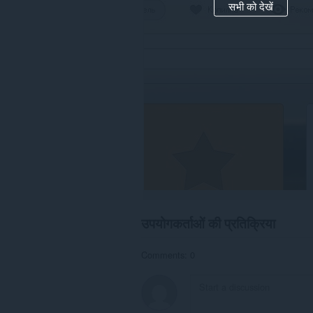
सकता
सभी को देखें
है।
यह
एक्सटेंशन
आपके
टैब
और
ब्राउज़िंग
गतिविधि
तक
पहुँच
प्राप्त
कर
सकता
है।
उपयोगकर्ताओं की प्रतिक्रिया
Comments: 0