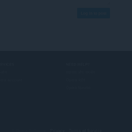
Log in to post
ERVICES
NEED HELP?
-ऑन
सहायता और समर्थन
era account
Opera ब्लॉग
Opera forums
© Opera Software
Privacy
Terms of Service