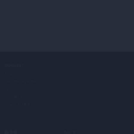
:
COMPANY
Jobs
Become a partner
Press info
Contact us
Opera के बारे में
Select
Top