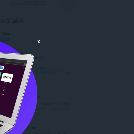
Opera डाउनलोड करें
न के बारे में
2960
्पादकता
x
1.9
5.9 केबी
date
10 मार्च 2022
Copyright 2022 usama9t5
नीति
ाइट
https://allsublimationprinter.com/
्ठ
https://allsublimationprinter.com/contact-us/
ted
Atavi bookmarks
Visual bookmarks, bookmarks sync
across various browsers and absolu...
रे
170
टिं
ग
IT background
की
Now you can Change the current