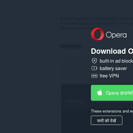
It adds a symbol in the upper-right corner
the screen is kept on (sun symbol), the fram
left unaltered (moon).
स्क्रीनशॉट
Download O
built-in ad bloc
battery saver
free VPN
Opera डाउनलो
These extensions and wa
सभी को देखें