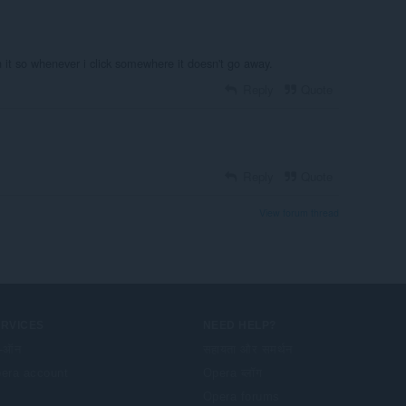
in it so whenever i click somewhere it doesn't go away.
Reply
Quote
Reply
Quote
View forum thread
ERVICES
NEED HELP?
-ऑन
सहायता और समर्थन
era account
Opera ब्लॉग
Opera forums