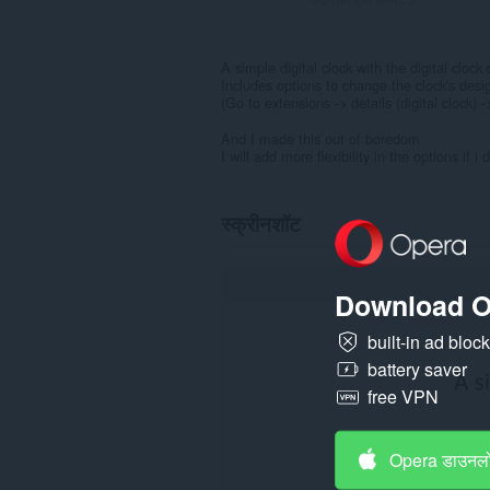
A simple digital clock with the digital clock
Includes options to change the clock's desi
(Go to extensions -> details (digital clock) 
And I made this out of boredom
I will add more flexibility in the options if 
स्क्रीनशॉट
Download O
built-in ad bloc
battery saver
free VPN
Opera डाउनलो