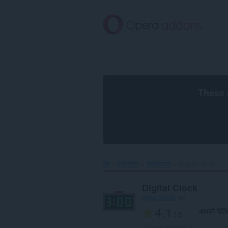
मुख्य
सामग्री
को
छोड़
दें
These 
गृह
एक्सटेंशन
उत्पादकता
Digital Clock‎
Digital Clock
angelo2008
द्वारा
4.1
आपकी रेटिं
/ 5
रेटिंग की कुल संख्या:
5