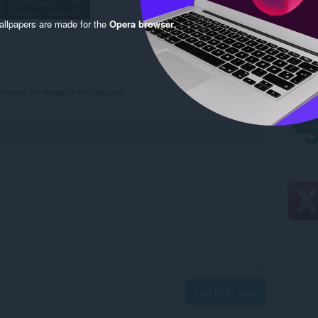
llpapers are made for the
Opera browser
.
Log in to post