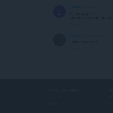
ZEN0ME
8 months ago
Z
Simple yet great!
Only thing, i wished i could p
Link
EvanKelly
10 months ago
неплохо выглядит)
Link
DOWNLOAD OPERA
S
Computer browsers
ऐड
Mobile apps
Op