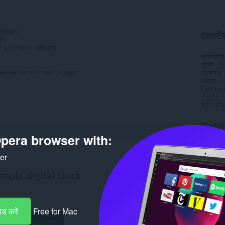
 design
एक्सटेंश
gn
-> Extension options)
डाउनलोड
श्रेणी
उत
i decided to work on this again
संस्करण
आकार
1
Last up
लाइसेंस
स्रोत कोड 
Rela
pera browser with:
ker
ड करें
Free for Mac