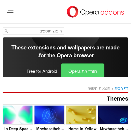
These extensions and wallp
.
for the
Opera bro
Op
Free for Android
In Deep Space - 7
Mrwhosetheboss
Home in