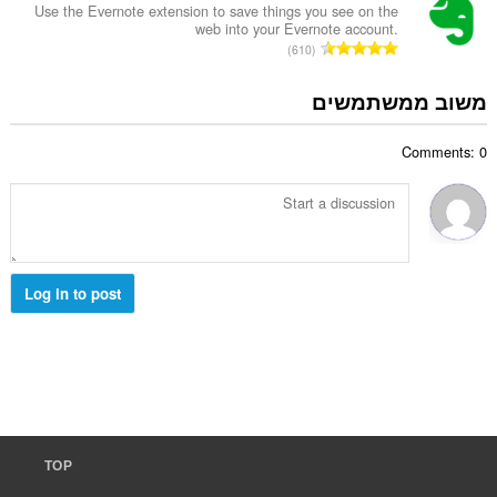
ר
Use the Evernote extension to save things you see on the
ג
web into your Evernote account.
ד
י
מ
610
י
ם
ס
ר
:
פ
משוב ממשתמשים
ו
ר
ג
ד
י
Comments: 0
י
ם
ר
:
ו
ג
י
ם
:
Log in to post
TOP