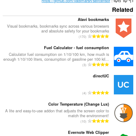
דף קוד מקור
https://github.com/vadimarsh/selfcensor
Related
Atavi bookmarks
Visual bookmarks, bookmarks sync across various browsers
and absolute safety for your bookmarks
מ
170
ס
פ
Fuel Calculator - fuel consumption
ר
Calculator fuel consumption on 1/10/100 km, how much is
enough 1/10/100 liters, consumption of gasoline per 100 kil...
ד
מ
3
י
ס
ר
פ
directUC
ו
ר
ג
ד
י
מ
4
י
ם
ס
ר
:
פ
Color Temperature (Change Lux)
ו
ר
A lite and easy-to-use addon that adjusts the screen color to
ג
match the environment!
ד
י
מ
10
י
ם
ס
ר
:
פ
Evernote Web Clipper
ו