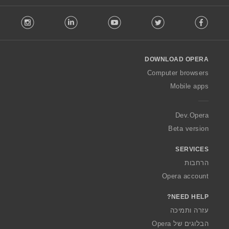
F
stagram
LinkedIn
Youtube
Twitter
Facebook
o
l
l
o
DOWNLOAD OPERA
w
O
Computer browsers
p
Mobile apps
e
r
a
Dev.Opera
Beta version
SERVICES
הרחבות
Opera account
NEED HELP?
עזרה ותמיכה
הבלוגים של Opera