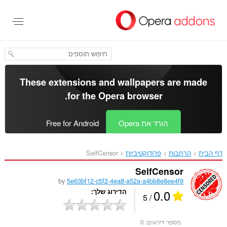
לג
תוכן
עיקרי
These extensions and wallpapers are made
.
for the
Opera browser
הורד את Opera
Free for Android
דף הבית
הרחבות
פרודוקטיביות
SelfCensor‎
SelfCensor
by
5e63bf12-c5f2-4ea8-a52a-a4bb8e8ee4f9
0.0
הדירוג שלך
/ 5
מספר דירוגים:
0