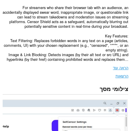
For streamers who share their browser tab with an audience, an
accidentally displayed swear word, inappropriate image, or questionable link
can lead to stream takedowns and moderation issues on streaming
platforms. Censor Shield acts as a safeguard, automatically blurring out
potentially sensitive content in real-time during your broadcast.
Key Features:
Text Filtering: Replaces forbidden words in any text on a page (articles,
comments, UI) with your chosen replacement (e.g., "censored", "***", or an
empty string).
Image & Link Blocking: Detects images (by their alt text or src URL) and
hyperlinks (by their href) containing prohibited words and replaces them...
הראה עוד
הרשאות
צילומי מסך
הרחבה
זו
יכולה
לגשת
למידע
שלך
בכל
אתרי
האינטרנט.