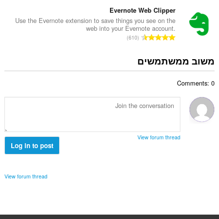
ס
ר
:
פ
Evernote Web Clipper
ו
ר
Use the Evernote extension to save things you see on the
ג
web into your Evernote account.
ד
י
מ
610
י
ם
ס
ר
:
פ
משוב ממשתמשים
ו
ר
ג
ד
י
Comments: 0
י
ם
ר
:
ו
ג
י
ם
View forum thread
:
Log in to post
View forum thread