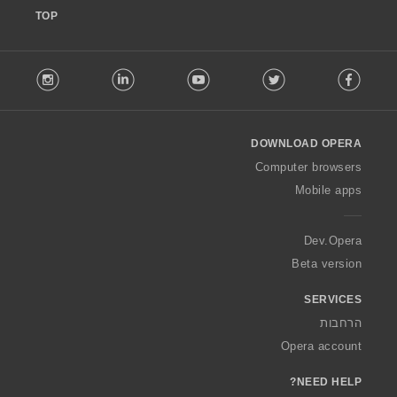
TOP
F
stagram
LinkedIn
Youtube
Twitter
Facebook
o
l
l
o
DOWNLOAD OPERA
w
O
Computer browsers
p
Mobile apps
e
r
a
Dev.Opera
Beta version
SERVICES
הרחבות
Opera account
NEED HELP?