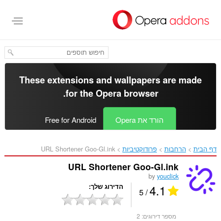
לג
תוכן
עיקרי
These extensions and wallpapers are made
.
for the
Opera browser
הורד את Opera
Free for Android
דף הבית
הרחבות
פרודוקטיביות
URL Shortener Goo-Gl.ink‎
URL Shortener Goo-Gl.ink
by
youclick
4.1
הדירוג שלך
/ 5
מספר דירוגים:
2