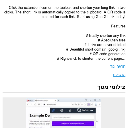
Click the extension icon on the toolbar, and shorten your long link in two
clicks. The short link is automatically copied to the clipboard. A QR code is
created for each link. Start using Goo-GL.ink today!
Features
# Easily shorten any link
# Absolutely free
# Links are never deleted
# Beautiful short domain (goo-gl.ink)
# QR code generation
# Right-click to shorten the current page...
הראה עוד
הרשאות
צילומי מסך
הרחבה
זו
יכולה
לגשת
למידע
שלך
באתרי
אינטרנט
מסוימים.