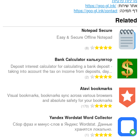
מדיניות פרטיות
אתר שירות
https://goo-gl.ink/
דף תמיכה
https://goo-gl.ink/contact
Related
Notepad Secure
Easy & Secure Offline Notepad
מ
8
ס
פ
Bank Calculator калькулятор
ר
Deposit interest calculator for calculating a bank deposit -
taking into account the tax on income from deposits, day...
ד
מ
2
י
ס
ר
פ
Atavi bookmarks
ו
ר
Visual bookmarks, bookmarks sync across various browsers
ג
and absolute safety for your bookmarks
ד
י
מ
170
י
ם
ס
ר
:
פ
Yandex Wordstat Word Collector
ו
ר
Сбор фраз и минус-слов в Яндекс Wordstat. Данные
ג
хранятся локально.
ד
י
מ
1
י
ם