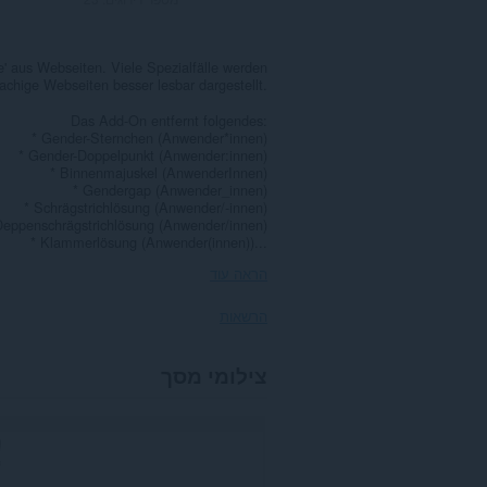
' aus Webseiten. Viele Spezialfälle werden
achige Webseiten besser lesbar dargestellt.
Das Add-On entfernt folgendes:
* Gender-Sternchen (Anwender*innen)
* Gender-Doppelpunkt (Anwender:innen)
* Binnenmajuskel (AnwenderInnen)
* Gendergap (Anwender_innen)
* Schrägstrichlösung (Anwender/-innen)
Deppenschrägstrichlösung (Anwender/innen)
* Klammerlösung (Anwender(innen))...
הראה עוד
הרשאות
הרחבה
צילומי מסך
זו
יכולה
לגשת
למידע
שלך
בכל
אתרי