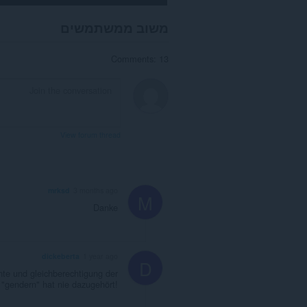
משוב ממשתמשים
Comments: 13
View forum thread
mrksd
3 months ago
M
Danke
dickeberta
1 year ago
D
chte und gleichberechtigung der
 "gendern" hat nie dazugehört!