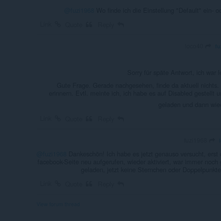
@fuzi1968
Wo finde ich die Einstellung "Default" ein- 
Link
Quote
Reply
loco40
fu
Sorry für späte Antwort, ich war l
Gute Frage. Gerade nachgesehen, finde da aktuell nichts.
erinnern. Evtl. meinte ich, ich habe es auf Disabled gestellt
geladen und dann wied
Link
Quote
Reply
fuzi1968
@fuzi1968
Dankeschön! Ich habe es jetzt genauso versucht, erst d
facebook-Seite neu aufgerufen, wieder aktiviert, war immer noch 
geladen, jetzt keine Sternchen oder Doppelpunkt
Link
Quote
Reply
View forum thread