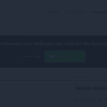
הרחבות
Wallpapers
פיתוח
extensions and wallpapers are made for the
Opera 
הורד את Opera
Free for Mac
Remove German Gender Lan
Remove Germa
ך