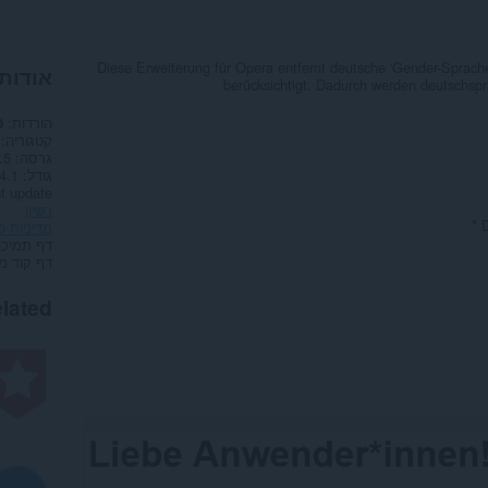
Diese Erweiterung für Opera entfernt deutsche 'Gender-Sprache
אודות
berücksichtigt. Dadurch werden deutschspr
הורדות
0
קטגוריה
גרסה
.5
גודל
54.1 ק
t update
רשיון
* 
מדיניות פ
דף תמיכה
דף קוד מ
lated