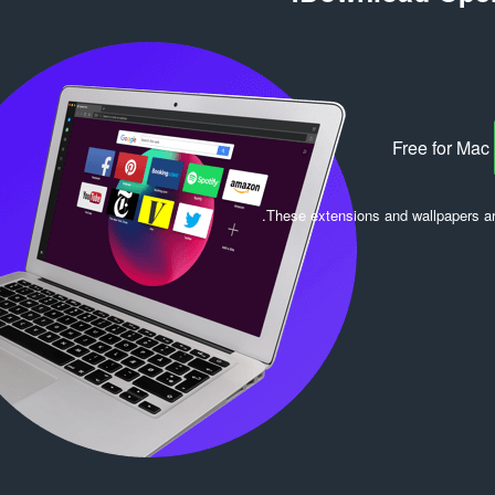
:
ר
ו
ג
י
ם
:
Free for Mac
.
These extensions and wallpapers a