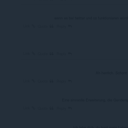
wenn es bei twitter und co funktionieren wür
Link
Quote
Reply
Link
Quote
Reply
Ah herrlich. Schont
Link
Quote
Reply
Eine sinnvolle Erweiterung, die Genders
Link
Quote
Reply
Ich lebe dich, du hast mein Lebe