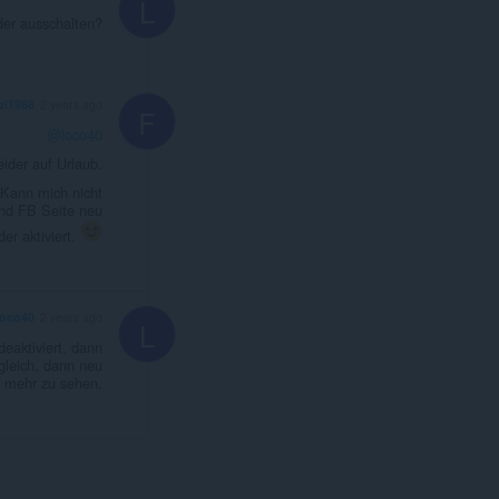
L
oder ausschalten?
zi1968
2 years ago
F
@loco40
eider auf Urlaub.
 Kann mich nicht
 und FB Seite neu
er aktiviert.
loco40
2 years ago
L
eaktiviert, dann
gleich, dann neu
e mehr zu sehen.