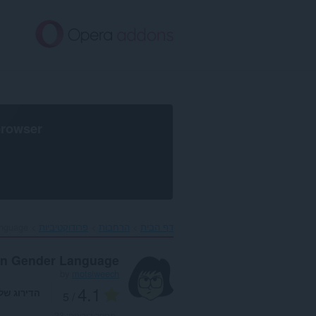
לג
תוכן
עיקרי
browser
דף הבית
הרחבות
פרודוקטיביות
guage‎
n Gender Language
by
motsiweech
4.1
הדירוג של
/ 5
מספר דירוגים:
23