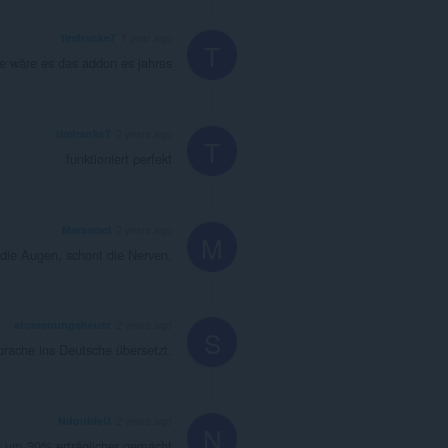
timfranke7
1 year ago
T
de wäre es das addon es jahres
timfranke7
2 years ago
T
funktioniert perfekt
Marsamel
2 years ago
M
 die Augen, schont die Nerven.
stoerenungeheuer
2 years ago
S
prache ins Deutsche übersetzt.
NdoubleU
2 years ago
N
n um 30% erträglicher gemacht