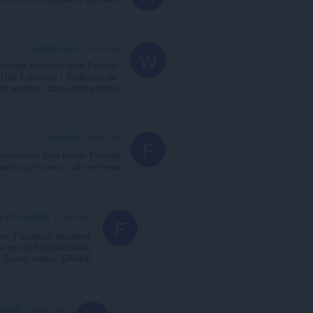
western-hase
2 years ago
W
rdings rutschen viele Partizip-
"Rad Fahrende / Radfahrende"
rt werden, dann wär's perfekt.
fuzi1968
2 years ago
F
Kommentare (von einem Freund)
aaktivist*innen, Lehrer*innen
fuzi1968
fuzi1968
2 years ago
F
nnt. Facebook reloaded.
 es nicht funktionierte,
e Seiten testen. DANKE
loco40
2 years ago