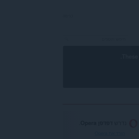
כניסה
.
These 
נדרש
דפדפן Opera
.
הורד את Opera