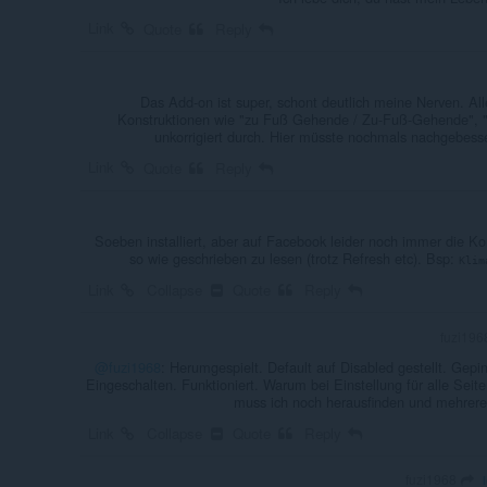
Link
Quote
Reply
Das Add-on ist super, schont deutlich meine Nerven. Alle
Konstruktionen wie "zu Fuß Gehende / Zu-Fuß-Gehende", 
unkorrigiert durch. Hier müsste nochmals nachgebesse
Link
Quote
Reply
Soeben installiert, aber auf Facebook leider noch immer die 
so wie geschrieben zu lesen (trotz Refresh etc). Bsp:
Klim
Link
Collapse
Quote
Reply
@fuzi1968
: Herumgespielt. Default auf Disabled gestellt. Gepi
Eingeschalten. Funktioniert. Warum bei Einstellung für alle Seiten
muss ich noch herausfinden und mehrer
Link
Collapse
Quote
Reply
fuzi1968