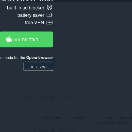
built-in ad blocker
battery saver
free VPN
הורד את Opera
re made for the
Opera browser
Log in to post
הצג הכול
Link
Quote
Reply
als elternteil von drei töchtern habe ich mich immer für die re
frauen eingesetzt. das
Link
Quote
Reply