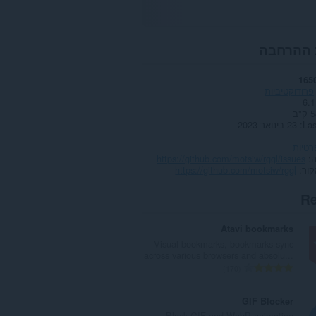
 ההרחבה
165
פרודוקטיביות
6.1
"ב
Las
23 בינואר 2023
רטיות
https://github.com/motsiw/rggl/issues
קור
https://github.com/motsiw/rggl
Re
Atavi bookmarks
Visual bookmarks, bookmarks sync
across various browsers and absolu...
מ
170
ס
פ
GIF Blocker
ר
Block GIF and WebP animation