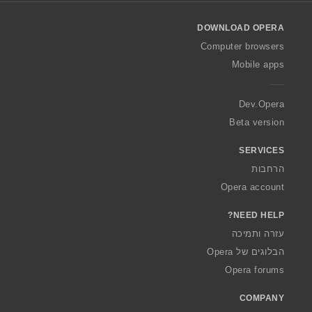
l
o
DOWNLOAD OPERA
w
O
Computer browsers
p
Mobile apps
e
r
a
Dev.Opera
Beta version
SERVICES
הרחבות
Opera account
NEED HELP?
עזרה ותמיכה
הבלוגים של Opera
Opera forums
COMPANY