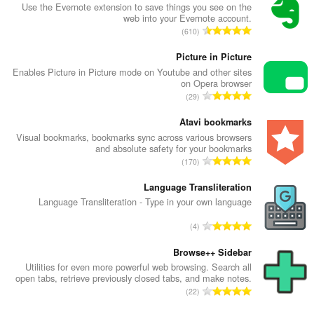
Use the Evernote extension to save things you see on the
web into your Evernote account.
מ
610
ס
פ
Picture in Picture
ר
Enables Picture in Picture mode on Youtube and other sites
on Opera browser
ד
מ
29
י
ס
ר
פ
Atavi bookmarks
ו
ר
Visual bookmarks, bookmarks sync across various browsers
ג
and absolute safety for your bookmarks
ד
י
מ
170
י
ם
ס
ר
:
פ
Language Transliteration
ו
ר
Language Transliteration - Type in your own language
ג
ד
י
מ
4
י
ם
ס
ר
:
פ
Browse++ Sidebar
ו
ר
Utilities for even more powerful web browsing. Search all
ג
open tabs, retrieve previously closed tabs, and make notes.
ד
י
מ
22
י
ם
ס
ר