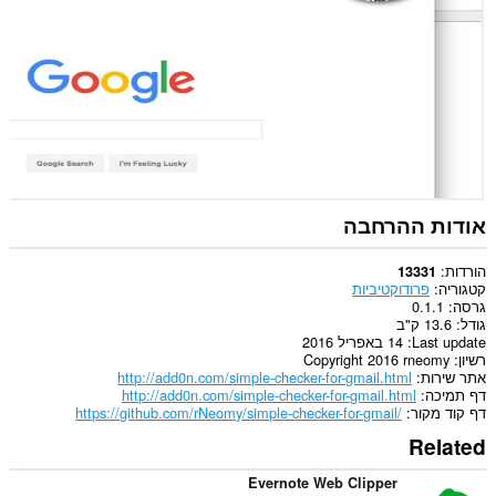
This
extension
can
create
rich
notifications
and
display
them
to
you
in
אודות ההרחבה
the
system
tray.
הורדות
13331
קטגוריה
פרודוקטיביות
הרחבה
גרסה
0.1.1
זו
גודל
13.6 ק"ב
יכולה
Last update
14 באפריל 2016
לגשת
רשיון
Copyright 2016 rneomy
ללשוניות
אתר שירות
http://add0n.com/simple-checker-for-gmail.html
ולפעילות
דף תמיכה
http://add0n.com/simple-checker-for-gmail.html
הגלישה
דף קוד מקור
https://github.com/rNeomy/simple-checker-for-gmail/
שלך.
Related
Evernote Web Clipper