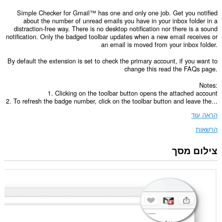
Simple Checker for Gmail™ has one and only one job. Get you notified
about the number of unread emails you have in your inbox folder in a
distraction-free way. There is no desktop notification nor there is a sound
notification. Only the badged toolbar updates when a new email receives or
an email is moved from your inbox folder.
By default the extension is set to check the primary account, if you want to
change this read the FAQs page.
Notes:
1. Clicking on the toolbar button opens the attached account
2. To refresh the badge number, click on the toolbar button and leave the...
הראה עוד
הרשאות
צילום מסך
הרחבה
זו
יכולה
לגשת
למידע
שלך
באתרי
אינטרנט
מסוימים.