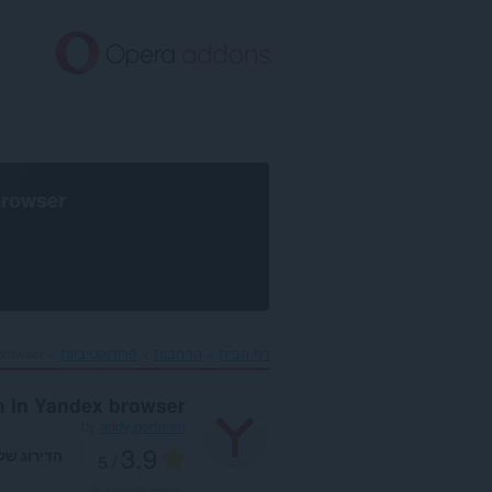
לג
תוכן
עיקרי
browser
דף הבית
הרחבות
פרודוקטיביות
rowser‎
 in Yandex browser
by
andy-portmen
3.9
הדירוג של
/ 5
מספר דירוגים:
9