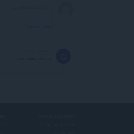
View forum thread
gaustt
1 year ago
G
нормально работает
ES
DOWNLOAD OPERA
Computer browsers
הרח
unt
Mobile apps