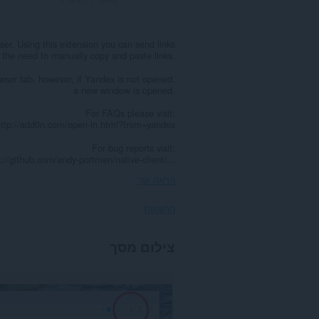
ser. Using this extension you can send links
 the need to manually copy and paste links.
owser tab, however, if Yandex is not opened,
a new window is opened.
For FAQs please visit:
http://add0n.com/open-in.html?from=yandex
For bug reports visit:
s://github.com/andy-portmen/native-client/...
הראה עוד
הרשאות
הרחבה
צילום מסך
זו
יכולה
לגשת
למידע
שלך
בכל
אתרי