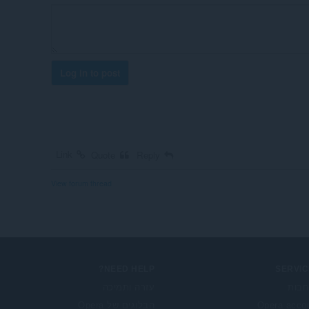
Log in to post
Link
Quote
Reply
View forum thread
NEED HELP?
SERVIC
בות
עזרה ותמיכה
Opera acco
הבלוגים של Opera