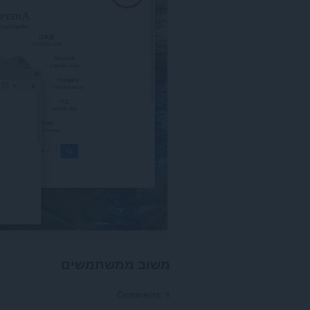
האינטרנט.
This
extension
can
exchange
messages
with
programs
other
than
Opera.
הרחבה
זו
יכולה
לגשת
ללשוניות
ולפעילות
הגלישה
שלך.
משוב ממשתמשים
Comments: 1