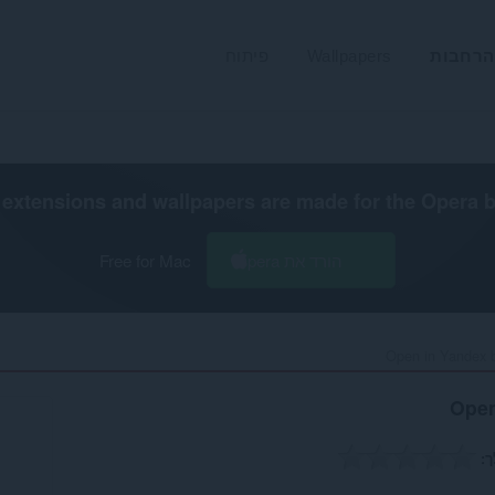
הרחבות
Wallpapers
פיתוח
extensions and wallpapers are made for the
Opera 
הורד את Opera
Free for Mac
Open in Yandex b
Open
ך