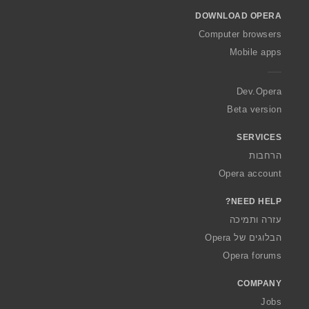
o
DOWNLOAD OPERA
w
O
Computer browsers
p
Mobile apps
e
r
a
Dev.Opera
Beta version
SERVICES
הרחבות
Opera account
NEED HELP?
עזרה ותמיכה
הבלוגים של Opera
Opera forums
COMPANY
Jobs