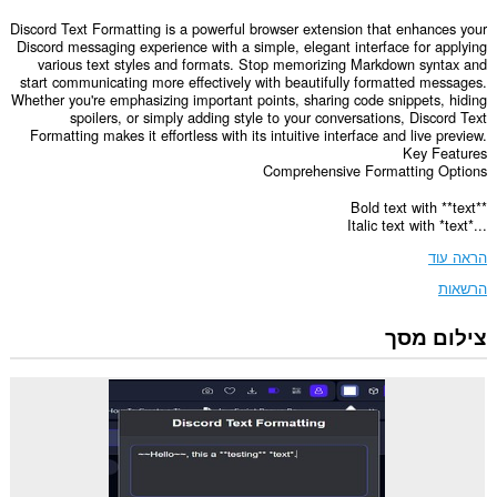
Discord Text Formatting is a powerful browser extension that enhances your
Discord messaging experience with a simple, elegant interface for applying
various text styles and formats. Stop memorizing Markdown syntax and
start communicating more effectively with beautifully formatted messages.
Whether you're emphasizing important points, sharing code snippets, hiding
spoilers, or simply adding style to your conversations, Discord Text
Formatting makes it effortless with its intuitive interface and live preview.
Key Features
Comprehensive Formatting Options
Bold text with **text**
Italic text with *text*...
הראה עוד
הרשאות
צילום מסך
הרחבה
זו
יכולה
לגשת
למידע
שלך
באתרי
אינטרנט
מסוימים.