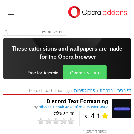
לג
תוכן
עיקרי
These extensions and wallpapers are made
.
for the
Opera browser
הורד את Opera
Free for Android
דף הבית
הרחבות
פרודוקטיביות
Discord Text Formatting‎
Discord Text Formatting
by
8fb8d9c1-e64b-4d7a-af7d-a0505ca13503
4.1
הדירוג שלך
/ 5
מספר דירוגים:
1