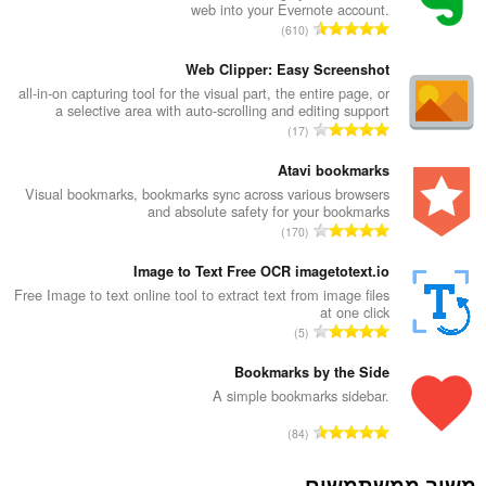
web into your Evernote account.
מ
610
ס
פ
Web Clipper: Easy Screenshot
ר
all-in-on capturing tool for the visual part, the entire page, or
a selective area with auto-scrolling and editing support
ד
מ
17
י
ס
ר
פ
Atavi bookmarks
ו
ר
Visual bookmarks, bookmarks sync across various browsers
ג
and absolute safety for your bookmarks
ד
י
מ
170
י
ם
ס
ר
:
פ
Image to Text Free OCR imagetotext.io
ו
ר
Free Image to text online tool to extract text from image files
ג
at one click
ד
י
מ
5
י
ם
ס
ר
:
פ
Bookmarks by the Side
ו
ר
A simple bookmarks sidebar.
ג
ד
י
מ
84
י
ם
ס
ר
:
פ
משוב ממשתמשים
ו