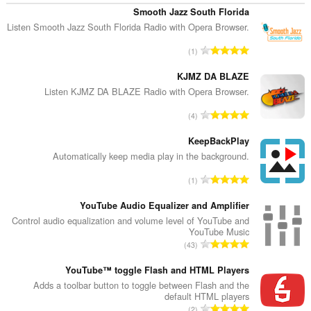
Smooth Jazz South Florida
Listen Smooth Jazz South Florida Radio with Opera Browser.
מ
1
ס
פ
KJMZ DA BLAZE
ר
Listen KJMZ DA BLAZE Radio with Opera Browser.
ד
מ
4
י
ס
ר
פ
KeepBackPlay
ו
ר
Automatically keep media play in the background.
ג
ד
י
מ
1
י
ם
ס
ר
:
פ
YouTube Audio Equalizer and Amplifier
ו
ר
Control audio equalization and volume level of YouTube and
ג
YouTube Music
ד
י
מ
43
י
ם
ס
ר
:
פ
YouTube™ toggle Flash and HTML Players
ו
ר
Adds a toolbar button to toggle between Flash and the
ג
default HTML players
ד
י
מ
2