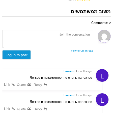
י
ם
ס
ר
:
פ
משוב ממשתמשים
ו
ר
ג
ד
י
Comments: 2
י
ם
ר
:
ו
ג
י
ם
View forum thread
:
Log in to post
Lazzarol
4 months ago
L
Легкое и незаметное, но очень полезное
Link
Quote
Reply
Lazzarol
4 months ago
L
Легкое и незаметное, но очень полезное
Link
Quote
Reply