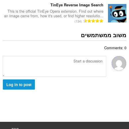
ר
:
פ
TinEye Reverse Image Search
ו
ר
This is the official TinEye Opera extension. Find out where
ג
an image came from, how it's used, or find higher resolutio...
ד
י
מ
134
י
ם
ס
ר
:
פ
משוב ממשתמשים
ו
ר
ג
ד
י
Comments: 0
י
ם
ר
:
ו
ג
י
ם
:
Log in to post