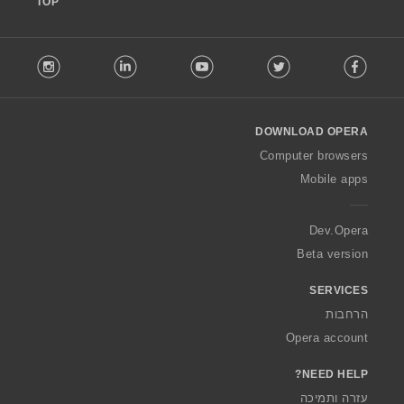
TOP
F
stagram
LinkedIn
Youtube
Twitter
Facebook
o
l
l
o
DOWNLOAD OPERA
w
O
Computer browsers
p
Mobile apps
e
r
a
Dev.Opera
Beta version
SERVICES
הרחבות
Opera account
NEED HELP?
עזרה ותמיכה