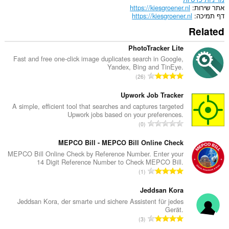
אתר שירות
https://kiesgroener.nl
דף תמיכה
https://kiesgroener.nl
Related
PhotoTracker Lite
Fast and free one-click image duplicates search in Google,
Yandex, Bing and TinEye.
מ
26
ס
פ
Upwork Job Tracker
ר
A simple, efficient tool that searches and captures targeted
Upwork jobs based on your preferences.
ד
מ
0
י
ס
ר
פ
MEPCO Bill - MEPCO Bill Online Check
ו
ר
MEPCO Bill Online Check by Reference Number. Enter your
ג
14 Digit Reference Number to Check MEPCO Bill.
ד
י
מ
1
י
ם
ס
ר
:
פ
Jeddsan Kora
ו
ר
Jeddsan Kora, der smarte und sichere Assistent für jedes
ג
Gerät.
ד
י
מ
3
י
ם
ס