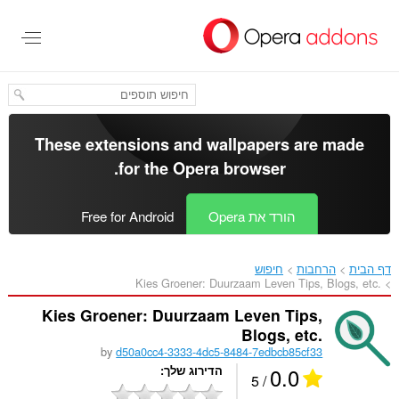
לג
תוכן
עיקרי
These extensions and wallpapers are made
.
for the
Opera browser
הורד את Opera
Free for Android
דף הבית
הרחבות
חיפוש
Kies Groener: Duurzaam Leven Tips, Blogs, etc.‎
Kies Groener: Duurzaam Leven Tips,
Blogs, etc.
by
d50a0cc4-3333-4dc5-8484-7edbcb85cf33
0.0
הדירוג שלך
/ 5