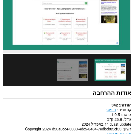
אודות ההרחבה
הורדות
342
קטגוריה
חיפוש
גרסה
1.0.5
גודל
25.6 ק"ב
Last update
11 באפריל 2024
רשיון
Copyright 2024 d50a0cc4-3333-4dc5-8484-7edbcb85cf33
מדיניות פרטיות