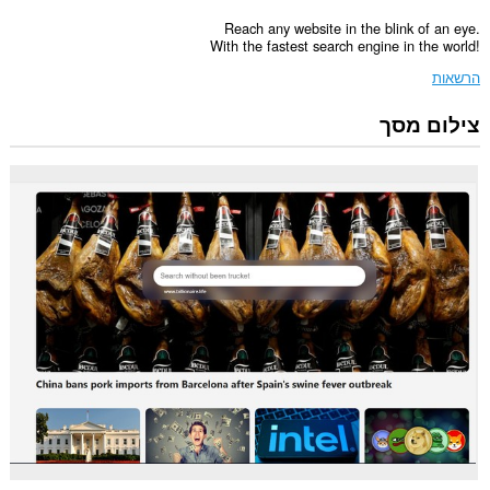
Reach any website in the blink of an eye.
With the fastest search engine in the world!
הרשאות
צילום מסך
הרחבה
זו
יכולה
לגשת
למידע
שלך
בכל
אתרי
האינטרנט.
הרחבה
זו
יכולה
לגשת
ללשוניות
ולפעילות
הגלישה
שלך.