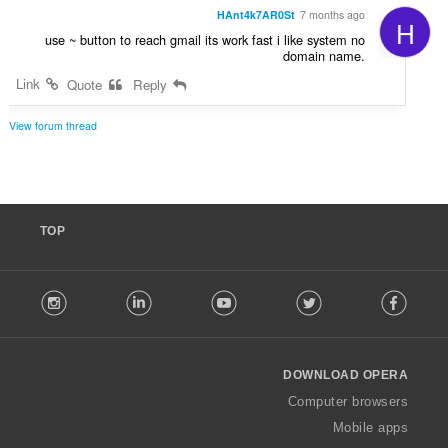
HAnt4k7AR0St
7 months ago
H
use ~ button to reach gmail its work fast i like system no
domain name.
Link
Quote
Reply
View forum thread
TOP
F
stagram
LinkedIn
Youtube
Twitter
Facebook
o
l
l
o
DOWNLOAD OPERA
w
O
Computer browsers
p
Mobile apps
e