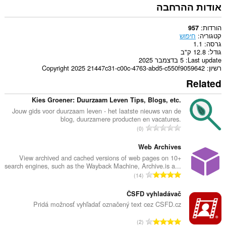
אודות ההרחבה
הורדות
957
קטגוריה
חיפוש
גרסה
1.1
גודל
12.8 ק"ב
Last update
5 בדצמבר 2025
רשיון
Copyright 2025 21447c31-c00c-4763-abd5-c550f9059642
Related
Kies Groener: Duurzaam Leven Tips, Blogs, etc.
Jouw gids voor duurzaam leven - het laatste nieuws van de
blog, duurzamere producten en vacatures.
מ
0
ס
פ
Web Archives
ר
View archived and cached versions of web pages on 10+
search engines, such as the Wayback Machine, Archive.is a...
ד
מ
14
י
ס
ר
פ
ČSFD vyhladávač
ו
ר
Pridá možnosť vyhľadať označený text cez CSFD.cz
ג
ד
י
מ
2
י