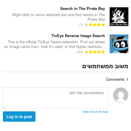
ם
ס
ר
:
פ
Search in The Pirate Bay
ו
ר
Right-click on some selected text and find results in The
ג
Pirate Bay
ד
י
מ
7
י
ם
ס
ר
:
פ
TinEye Reverse Image Search
ו
ר
This is the official TinEye Opera extension. Find out where
ג
an image came from, how it's used, or find higher resolutio...
ד
י
מ
134
י
ם
ס
ר
:
פ
משוב ממשתמשים
ו
ר
ג
ד
י
Comments: 1
י
ם
ר
:
ו
ג
י
ם
View forum thread
:
Log in to post