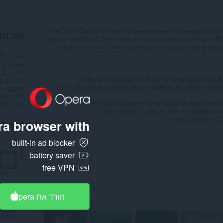
The Cnfair Calculator is an browser extension designed to auto
אודות
products at 80% off (flash sale) and old prices (no events) i
simplicity in mind, it enhances your shopping experience b
הורדות
7
קטגוריה
גרסה
.2
- Automatic Calculation: Automatically applies an 8
גודל
29.2 ק
- Select calculation method: Select whether you want to show
t update
רשיון
- Real-time Updates: Dynamically updates prices
אתר שירו
- Toggle On/Off: Easily enable or disable the 
- Currency selector: 
a browser with:
lated
built-in ad blocker
battery saver
free VPN
הורד את Opera