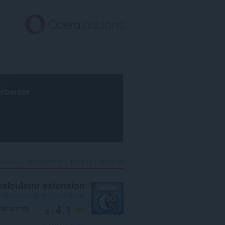
לג
תוכן
עיקרי
browser
דף הבית
הרחבות
פרודוקטיביות
tension‎
calculator extension
f6b1-4cc4-bb76-f1f45ef9b7e9
4.1
הדירוג של
/ 5
מספר דירוגים:
1