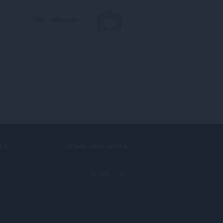
ES
DOWNLOAD OPERA
Computer browsers
הרח
unt
Mobile apps
Dev.Opera
Beta version