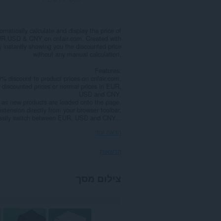
matically calculate and display the price of
n EUR,USD & CNY on cnfair.com. Created with
y instantly showing you the discounted price
without any manual calculation.
Features:
0% discount to product prices on cnfair.com.
 discounted prices or normal prices in EUR,
USD and CNY.
 as new products are loaded onto the page.
extension directly from your browser toolbar.
Easily switch between EUR, USD and CNY...
הראה עוד
הרשאות
הרחבה
צילום מסך
זו
יכולה
לגשת
למידע
שלך
באתרי