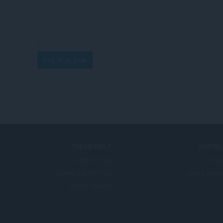
Log in to post
NEED HELP?
SERVIC
בות
עזרה ותמיכה
Opera acco
הבלוגים של Opera
Opera forums