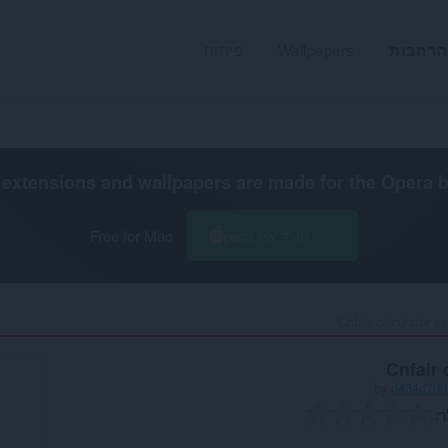
הרחבות
Wallpapers
פיתוח
extensions and wallpapers are made for the
Opera 
הורד את Opera
Free for Mac
Cnfair calculator ex
Cnfair 
by
d434d7dd-
ך