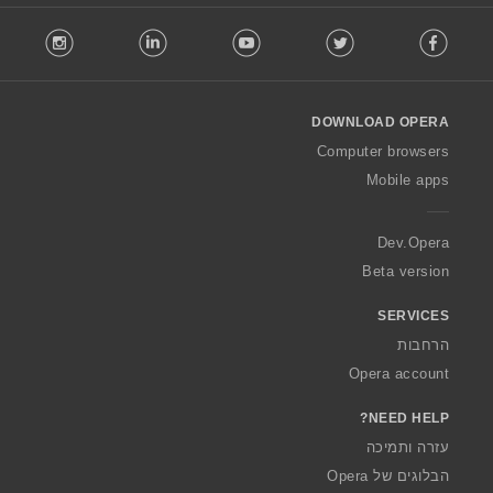
ם
ם
ם
ם
F
:
:
:
:
In
o
l
l
o
DOWNLOAD OPERA
w
O
Computer browsers
p
Mobile apps
e
r
a
Dev.Opera
Beta version
SERVICES
הרחבות
Opera account
NEED HELP?
עזרה ותמיכה
הבלוגים של Opera