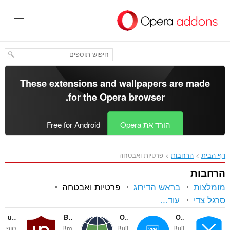
לג
תוכן
עיקרי
These extensions and wallpapers are made
.
for the
Opera browser
הורד את Opera
Free for Android
דף הבית
הרחבות
פרטיות ואבטחה
הרחבות
מומלצות
בראש הדירוג
פרטיות ואבטחה
מיון
סרגל צדי
עוד...
וקטגוריות
uBlock Origin
Browsec VPN
Opera Free VPN
Opera Ad blocker
Buil
Buil
Bro
סוף