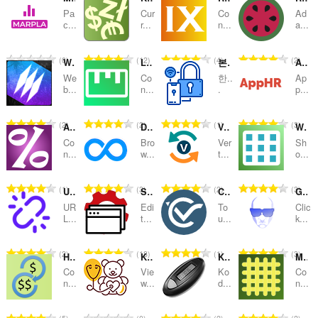
Ра
Cur
Co
Ad
roinnean-
с...
r...
n...
a...
seòrsa
R
R
R
R
0
12
4
2
WebCull Bookmark Manager
Length Conversion
본인인증 자동완성 (Auth Autofill)
AppHR - Интеграция
a
a
a
a
We
Co
한..
Ap
n
n
n
n
b...
n...
.
p...
g
g
g
g
a
a
a
a
R
R
R
R
2
2
1
3
APR to APY
Desmos Unlocked
VertoUnit - Unit Converter
What day is it?
c
c
c
c
a
a
a
a
h
h
h
h
Co
Bro
Ver
Sh
n
n
n
n
n...
w...
t...
o...
a
a
a
a
g
g
g
g
i
i
i
i
a
a
a
a
d
d
d
d
R
R
R
R
1
3
2
3
URL Shortener Goo-Gl.ink
Site-specific Preferences
Critical Value Calculator
Gravatar Research
c
c
c
c
h
h
h
h
a
a
a
a
h
h
h
h
UR
Edi
To
Clic
e
e
e
e
n
n
n
n
L...
t...
u...
k...
a
a
a
a
a
a
a
a
g
g
g
g
i
i
i
i
n
n
n
n
a
a
a
a
d
d
d
d
R
R
R
R
2
18
1
3
u
u
u
u
How many Millions in a Billion
Kids Way Clinic
Kodebrikkesjekken
Metric Conversion
c
c
c
c
h
h
h
h
a
a
a
a
i
i
i
i
h
h
h
h
Co
Vie
Ko
Co
e
e
e
e
n
n
n
n
n...
w...
d...
n...
l
l
l
l
a
a
a
a
a
a
a
a
g
g
g
g
e
e
e
e
i
i
i
i
n
n
n
n
a
a
a
a
g
g
g
g
d
d
d
d
R
R
R
R