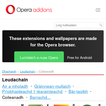
Thoir
leum
gun
phrìomh
shusbaint
These extensions and wallpapers are made
for the
Opera browser
.
Luchdaich a-nuas Opera
Free for Android
Dhachaigh
Leudachain
Coileanadh
Leudachain
Air a mholadh
Gràinnean-mullaich
Prìobhaideachd ⁊ tèarainteachd
Bàr-taoibh
Seòrsachadh
Coileanadh
Barrachd...
is
Marpla
Kursy walut NBP
Roman Numeral Converter
Recipe adapter