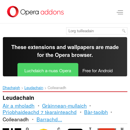
Thoir
leum
gun
phrìomh
shusbaint
These extensions and wallpapers are made
for the
Opera browser
.
Luchdaich a-nuas Opera
Free for Android
Dhachaigh
Leudachain
Coileanadh
Leudachain
Air a mholadh
Gràinnean-mullaich
Prìobhaideachd ⁊ tèarainteachd
Bàr-taoibh
Seòrsachadh
Coileanadh
Barrachd...
is
QR Code Generator
ColorPicker Eyedropper
Twitch Channel Points Bonus Collector
Homepage in New Tab