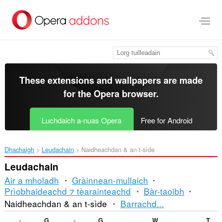
Thoir
leum
gun
phrìomh
shusbaint
These extensions and wallpapers are made
for the
Opera browser
.
Luchdaich a-nuas Opera
Free for Android
Dhachaigh
Leudachain
Naidheachdan & an t-sìde
Leudachain
Air a mholadh
Gràinnean-mullaich
Prìobhaideachd ⁊ tèarainteachd
Bàr-taoibh
Seòrsachadh
Naidheachdan & an t-sìde
Barrachd...
is
Gismeteo
Gismeteo weather forecast in speed-dial
Weather
TechNab - Tech Blog News