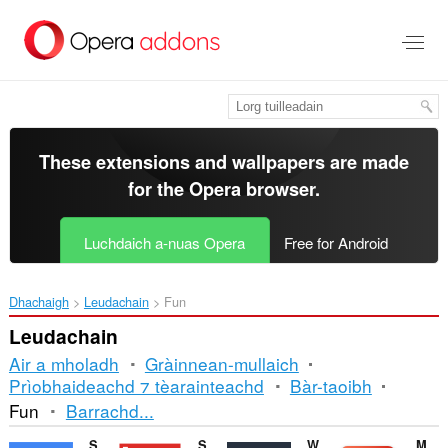
Thoir
leum
gun
phrìomh
shusbaint
These extensions and wallpapers are made
for the
Opera browser
.
Luchdaich a-nuas Opera
Free for Android
Dhachaigh
Leudachain
Fun
Leudachain
Air a mholadh
Gràinnean-mullaich
Prìobhaideachd ⁊ tèarainteachd
Bàr-taoibh
Seòrsachadh
Fun
Barrachd...
is
Sound Booster
Sidebar for YouTube™
Watch2Gether
Magic Actions for YouTube™