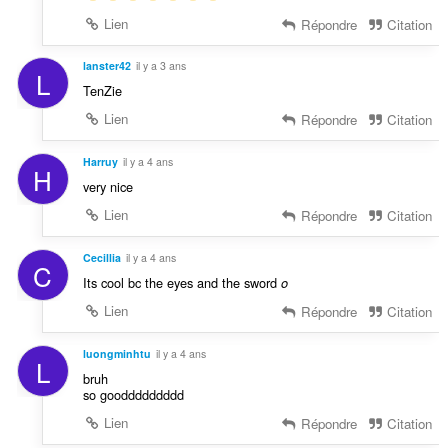
Lien
Répondre
Citation
lanster42
il y a 3 ans
L
TenZie
Lien
Répondre
Citation
Harruy
il y a 4 ans
H
very nice
Lien
Répondre
Citation
Cecillia
il y a 4 ans
C
Its cool bc the eyes and the sword
o
Lien
Répondre
Citation
luongminhtu
il y a 4 ans
L
bruh
so gooddddddddd
Lien
Répondre
Citation