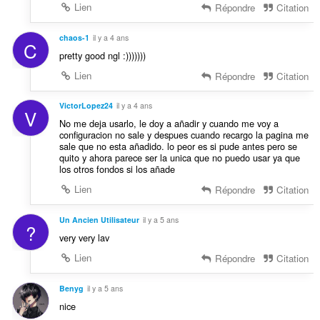
Lien
Répondre
Citation
chaos-1
il y a 4 ans
C
pretty good ngl :)))))))
Lien
Répondre
Citation
VictorLopez24
il y a 4 ans
V
No me deja usarlo, le doy a añadir y cuando me voy a
configuracion no sale y despues cuando recargo la pagina me
sale que no esta añadido. lo peor es si pude antes pero se
quito y ahora parece ser la unica que no puedo usar ya que
los otros fondos si los añade
Lien
Répondre
Citation
Un Ancien Utilisateur
il y a 5 ans
?
very very lav
Lien
Répondre
Citation
Benyg
il y a 5 ans
nice