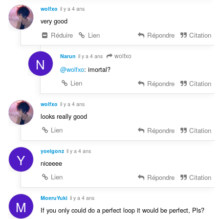
wolfxo
il y a 4 ans
very good
Réduire
Lien
Répondre
Citation
wolfxo
Narun
il y a 4 ans
N
@wolfxo
: imortal?
Lien
Répondre
Citation
wolfxo
il y a 4 ans
looks really good
Lien
Répondre
Citation
yoelgonz
il y a 4 ans
Y
niceeee
Lien
Répondre
Citation
MoeruYuki
il y a 4 ans
M
If you only could do a perfect loop it would be perfect, Pls?