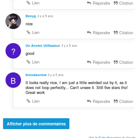
Lien
Répondre
Citation
Benyg
il y a 5 ans
nice
Lien
Répondre
Citation
Un Ancien Utilisateur
il y a 5 ans
?
good
Lien
Répondre
Citation
broodsorrow
il y a 5 ans
B
It looks really nice, I am just a little weirded out by it, as it
does not loop perfectly... Can't unsee it. Still five stars tho!
Great work
Lien
Répondre
Citation
Afficher plus de commentaires
Voir le fil de discussion du forum