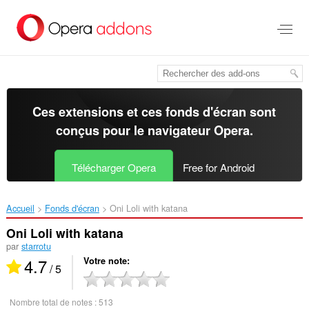
Aller
au
contenu
principal
Ces extensions et ces fonds d'écran sont
conçus pour le
navigateur Opera
.
Télécharger Opera
Free for Android
Accueil
Fonds d'écran
Oni Loli with katana‎
Oni Loli with katana
par
starrotu
4.7
Votre note
/ 5
Nombre total de notes :
513