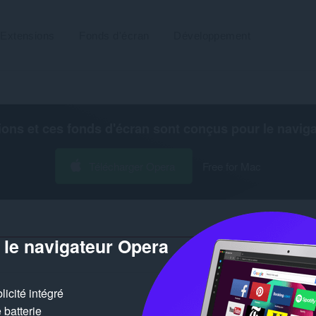
Extensions
Fonds d'écran
Développement
ions et ces fonds d'écran sont conçus pour le
navig
Télécharger Opera
Free for Mac
 le navigateur Opera
Nombre de résultats de
icité intégré
batterie