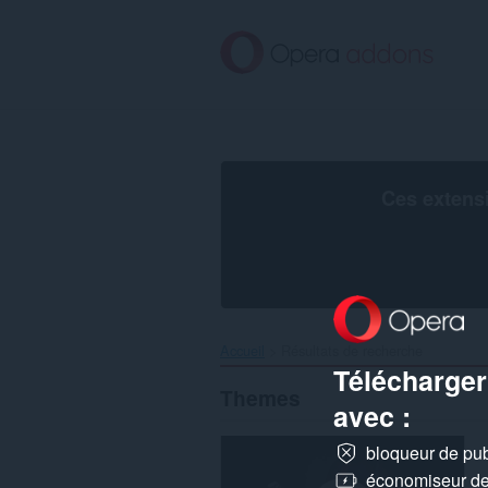
Aller
au
contenu
principal
Ces extens
Accueil
Résultats de recherche
Télécharger
Themes
avec :
bloqueur de publ
économiseur de 