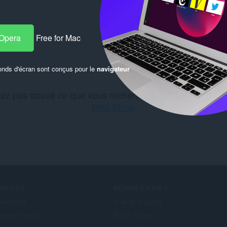
 Opera
Free for Mac
onds d'écran sont conçus pour le
navigateur
ez pas trouvé ce que vous recherchiez ? Découvrez le(
Web Store
.
ERVICES
BESOIN D'AIDE ?
tensions
Aide et support
mpte Opera
Blogs Opera