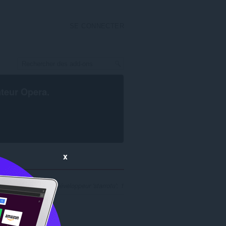
SE CONNECTER
ateur Opera
.
x
 recherche pour le développeur 'starrotu': 1