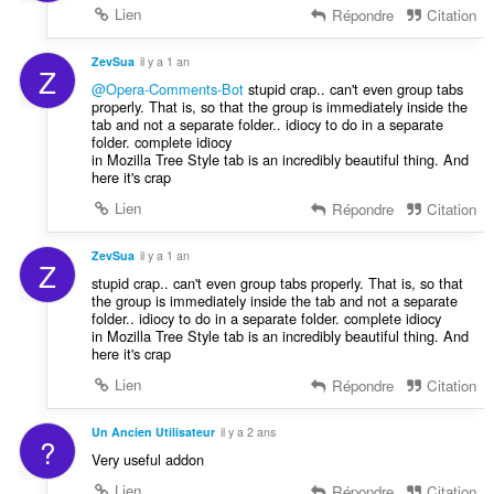
Lien
Répondre
Citation
ZevSua
il y a 1 an
Z
@Opera-Comments-Bot
stupid crap.. can't even group tabs
properly. That is, so that the group is immediately inside the
tab and not a separate folder.. idiocy to do in a separate
folder. complete idiocy
in Mozilla Tree Style tab is an incredibly beautiful thing. And
here it's crap
Lien
Répondre
Citation
ZevSua
il y a 1 an
Z
stupid crap.. can't even group tabs properly. That is, so that
the group is immediately inside the tab and not a separate
folder.. idiocy to do in a separate folder. complete idiocy
in Mozilla Tree Style tab is an incredibly beautiful thing. And
here it's crap
Lien
Répondre
Citation
Un Ancien Utilisateur
il y a 2 ans
?
Very useful addon
Lien
Répondre
Citation