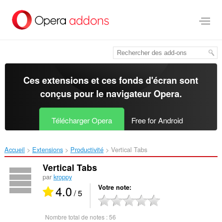
Aller
au
contenu
principal
Ces extensions et ces fonds d'écran sont
conçus pour le
navigateur Opera
.
Télécharger Opera
Free for Android
Accueil
Extensions
Productivité
Vertical Tabs‎
Vertical Tabs
par
kroppy
4.0
Votre note
/ 5
Nombre total de notes :
56