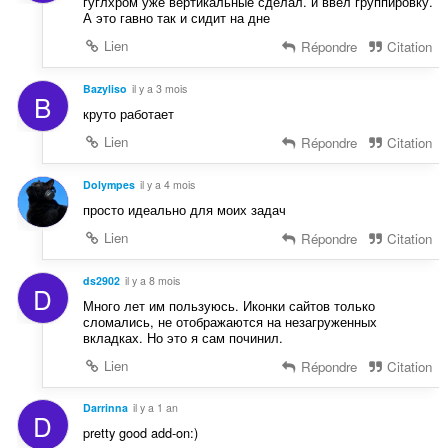
гуглхром уже вертикальные сделал. и ввел группировку.
А это гавно так и сидит на дне
Lien
Répondre
Citation
Bazyliso
il y a 3 mois
B
круто работает
Lien
Répondre
Citation
Dolympes
il y a 4 mois
просто идеально для моих задач
Lien
Répondre
Citation
ds2902
il y a 8 mois
D
Много лет им пользуюсь. Иконки сайтов только
сломались, не отображаются на незагруженных
вкладках. Но это я сам починил.
Lien
Répondre
Citation
Darrinna
il y a 1 an
D
pretty good add-on:)