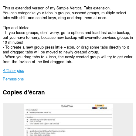
This is extended version of my Simple Vertical Tabs extension.
You can categorize your tabs in groups, suspend groups, multiple select
tabs with shift and control keys, drag and drop them at once.
Tips and tricks:
- If you loose groups, don't worry, go to options and load last auto backup,
but you have to hurry, because new backup will overwrite previous groups in
10 minutes!
- To create a new group press little + icon, or drag some tabs directly to it
and dragged tabs will be moved to newly created group.
- When you drag tabs to + icon, the newly created group will try to get color
from the favicon of the first dragged tab...
Afficher plus
Permissions
Copies d'écran
This
Extension
can
read
and
modify
bookmarks.
Cette
extension