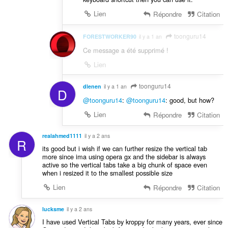
Lien
Répondre
Citation
toonguru14
FORESTWORKER90
il y a 1 an
Ce message a été supprimé !
Lien
toonguru14
dlenen
il y a 1 an
D
@toonguru14
:
@toonguru14
: good, but how?
Lien
Répondre
Citation
realahmed1111
il y a 2 ans
R
its good but i wish if we can further resize the vertical tab
more since ima using opera gx and the sidebar is always
active so the vertical tabs take a big chunk of space even
when i resized it to the smallest possible size
Lien
Répondre
Citation
lucksme
il y a 2 ans
I have used Vertical Tabs by kroppy for many years, ever since