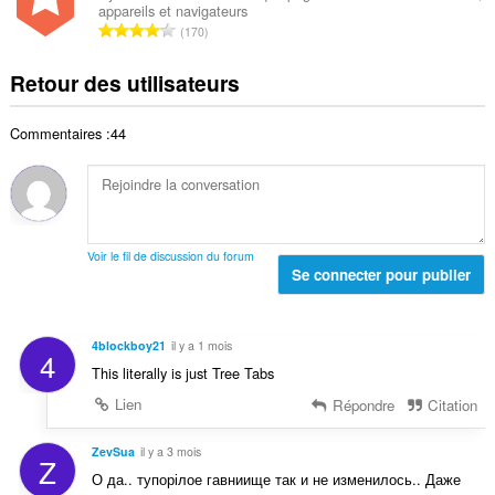
t
n
appareils et navigateurs
r
:
a
N
o
170
e
l
o
t
t
d
m
e
Retour des utilisateurs
o
e
b
s
t
n
r
:
a
o
Commentaires :44
e
l
t
t
d
e
o
e
s
t
n
:
a
o
l
t
Voir le fil de discussion du forum
d
Se connecter pour publier
e
e
s
n
:
o
4blockboy21
il y a 1 mois
4
t
This literally is just Tree Tabs
e
s
Lien
Répondre
Citation
:
ZevSua
il y a 3 mois
Z
О да.. тупорілое гавниище так и не изменилось.. Даже