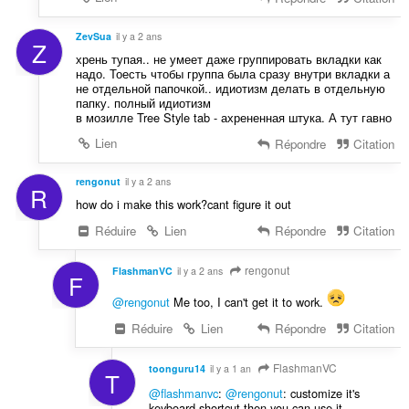
ZevSua
il y a 2 ans
Z
хрень тупая.. не умеет даже группировать вкладки как
надо. Тоесть чтобы группа была сразу внутри вкладки а
не отдельной папочкой.. идиотизм делать в отдельную
папку. полный идиотизм
в мозилле Tree Style tab - ахрененная штука. А тут гавно
Lien
Répondre
Citation
rengonut
il y a 2 ans
R
how do i make this work?cant figure it out
Réduire
Lien
Répondre
Citation
rengonut
FlashmanVC
il y a 2 ans
F
@rengonut
Me too, I can't get it to work.
Réduire
Lien
Répondre
Citation
FlashmanVC
toonguru14
il y a 1 an
T
@flashmanvc
:
@rengonut
: customize it's
keyboard shortcut then you can use it.