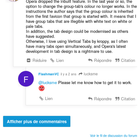
Opera dropped the inbuilt feature. In the last year or so, the
option to change the group-tab's colour no longer works. In the
instructions the author says that the group colour is inherited
from the first favicon that group is started with. It means that I
have group tabs that are illegible with white text on white or
pale tabs.
In addition, the tab design could be modernised as others
have suggested.
Otherwise, I love using Vertical Tabs by kroppy, as I often
have many tabs open simultaneously, and Opera's latest
development in tab design is a nightmare to use.
Réduire
Lien
Répondre
Citation
lucksme
FlashmanVC
il y a 2 ans
F
@lucksme
Please let me know how to get it to work.
Lien
Répondre
Citation
Afficher plus de commentaires
Voir le fil de discussion du forum