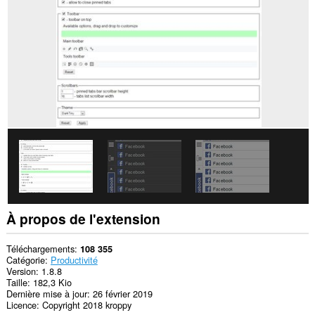
va
ajouter
un
panneau
dans
la
barre
latérale.
Cette
extension
peut
accéder
à
vos
onglets
et
vos
activités
À propos de l'extension
de
navigation.
Téléchargements
108 355
Catégorie
Productivité
Version
1.8.8
Taille
182,3 Kio
Dernière mise à jour
26 février 2019
Licence
Copyright 2018 kroppy