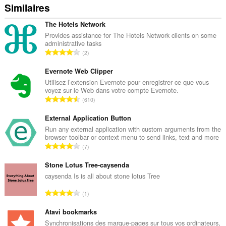
Similaires
The Hotels Network
Provides assistance for The Hotels Network clients on some
administrative tasks
N
2
o
m
Evernote Web Clipper
b
Utilisez l’extension Evernote pour enregistrer ce que vous
voyez sur le Web dans votre compte Evernote.
r
N
610
e
o
t
m
External Application Button
o
b
Run any external application with custom arguments from the
t
browser toolbar or context menu to send links, text and more
r
a
N
7
e
l
o
t
d
m
Stone Lotus Tree-caysenda
o
e
b
caysenda Is is all about stone lotus Tree
t
n
r
a
N
o
1
e
l
o
t
t
d
m
Atavi bookmarks
e
o
e
b
s
Synchronisations des marque-pages sur tous vos ordinateurs,