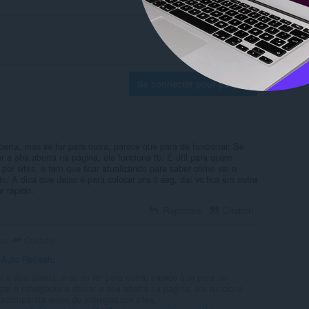
Se connecter pour publier
berta, mas se for para outra, parece que para de funcionar. Se
r a aba aberta na página, ele funciona tb. É útil para quem
or sites, e tem que ficar atualizando para saber como vai o
. A dica que deixo é para colocar pra 3 seg, daí vc fica em outra
ar rápido.
Répondre
Citation
Oakadiel
ois
 Auto Refresh
:
r a aba aberta, mas se for para outra, parece que para de
zar o navegador e deixar a aba aberta na página, ele funciona
 acompanha envio de entregas por sites,