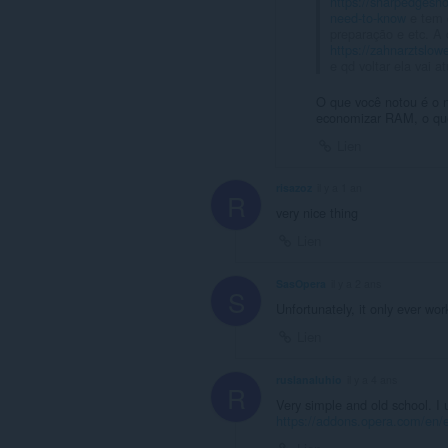
https://sharpedgesho
need-to-know
e tem 
preparação e etc. A 
https://zahnarztslowe
e qd voltar ela vai at
O que você notou é o 
economizar RAM, o que
Lien
risazoz
il y a 1 an
R
very nice thing
Lien
SasOpera
il y a 2 ans
S
Unfortunately, it only ever wor
Lien
ruslanaluhio
il y a 4 ans
R
Very simple and old school. I
https://addons.opera.com/en/e