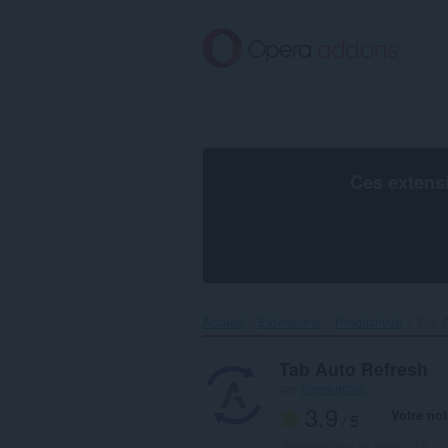
Aller
au
contenu
principal
Ces extens
Accueil
Extensions
Productivité
Tab A
Tab Auto Refresh
par
alexmarcoo
3.9
Votre not
/ 5
Nombre total de notes :
47