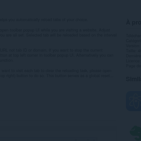
lps you automatically reload tabs of your choice.
À pro
 open toolbar popup UI while you are visiting a website. Adjust
you are all set. Selected tab will be reloaded based on the interval
Télécha
Catégor
Version
URL not tab ID or domain. If you want to stop the current
Taille
4
tton at top left corner in toolbar popup UI. Alternatively you can
Dernière
function.
Licence
Page de
want to visit each tab to clear the reloading task, please open
op right) button to do so. This button serves as a global reset...
Simil