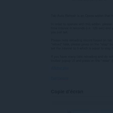
Tab Auto Refresh is an Opera addon that he
In order to operate with this addon, please
time interval in seconds (i.e. 120 sec) and 
you just set.
Please note reloading occurs based on tab 
"reload" task, please press on the "stop" bu
set the interval to 0 which is equal to stop 
If you have many tabs reloading and do not 
toolbar popup UI and press on the "reset" (t
Afficher plus
Permissions
This
Copie d'écran
extension
can
create
rich
notifications
and