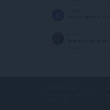
Lien
Colidace
il y a 4 ans
C
Nice addon but small blue co
Lien
yarziel
il y a 5 ans
Extensión de buena utilidad, 
Lien
TÉLÉCHARGER OPERA
S
Navigateurs pour ordinateurs
Ex
Applis mobiles
Co