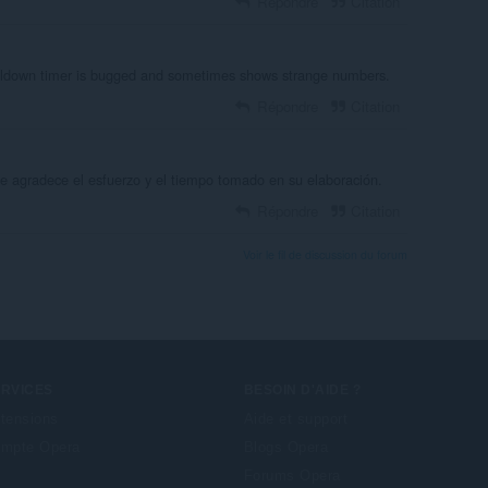
Répondre
Citation
oldown timer is bugged and sometimes shows strange numbers.
Répondre
Citation
se agradece el esfuerzo y el tiempo tomado en su elaboración.
Répondre
Citation
Voir le fil de discussion du forum
ERVICES
BESOIN D'AIDE ?
tensions
Aide et support
mpte Opera
Blogs Opera
Forums Opera