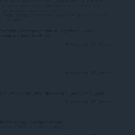
p.com/de/blogs/knives-101/the-japanese-knife-everything-you-
que ficar atualizando para saber como vai o andamento da
dica que deixo é para colocar pra 3 seg,
nien.at/implantologie/all-on-4-all-on-6
daí vc fica em outra aba
ualizar rápido.
navegador descarregando abas em segundo plano para
 congela o timer da extensão.
Répondre
Citation
Répondre
Citation
ks with the first tab; other tabs are not automatically reloaded.
Répondre
Citation
 use the best addon in Opera browser -
xtensions/details/auto-refresh-page/