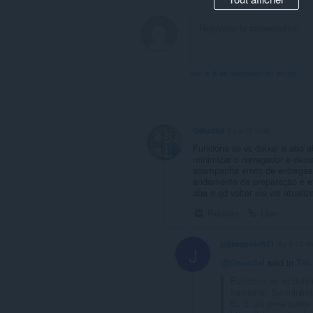
Voir le fil de discussion du forum
Oakadiel
il y a 10 mois
Funciona se vc deixar a aba a
minimizar o navegador e deixa
acompanha envio de entregas p
andamento da preparação e etc
aba e qd voltar ela vai atualiz
Réduire
Lien
jakasspeech11
il y a 10 m
J
@Oakadiel
said in
Tab
Funciona se vc deixa
funcionar. Se minimi
tb. É útil para quem