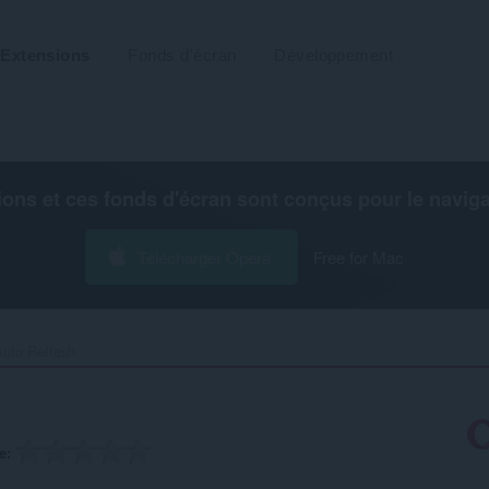
Extensions
Fonds d'écran
Développement
ions et ces fonds d'écran sont conçus pour le
navig
Télécharger Opera
Free for Mac
uto Refresh‎
e