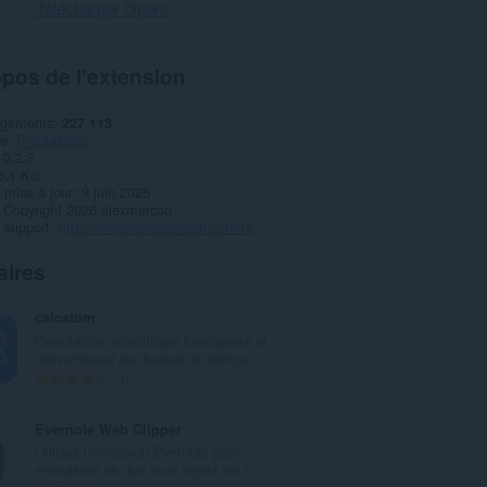
Télécharger Opera
pos de l'extension
rgements
227 113
ie
Productivité
0.2.3
6,1 Kio
 mise à jour
9 juin 2026
Copyright 2026 alexmarcoo
 support
https://mybrowseraddon.com/tab-auto-refresh.html
aires
calcatom
Calculatrice scientifique intelligente et
convertisseur de devises en temps r...
N
1
o
m
Evernote Web Clipper
b
Utilisez l’extension Evernote pour
r
enregistrer ce que vous voyez sur l...
e