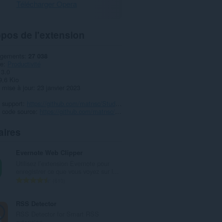
Télécharger Opera
pos de l'extension
rgements
27 038
ie
Productivité
3.0
9,6 Kio
 mise à jour
23 janvier 2023
 support
https://github.com/matnsc/StudyTimer
 code source
https://github.com/matnsc/StudyTimer
aires
Evernote Web Clipper
Utilisez l’extension Evernote pour
enregistrer ce que vous voyez sur l...
N
610
o
m
RSS Detector
b
RSS Detector for Smart RSS
r
extension.