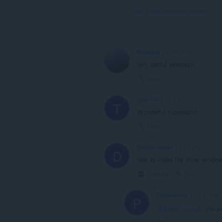
Voir le fil de discussion du forum
Rasiassa
il y a 10 mois
very useful extension
Lien
tjgxc737
il y a 1 an
T
Wonderful expansion!
Lien
Danish-razzak
il y a 2 ans
D
how to make the timer window
Réduire
Lien
Pablissimos
il y a 11 mois
P
@danish-razzak
: you j