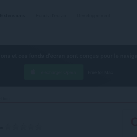
Extensions
Fonds d'écran
Développement
ions et ces fonds d'écran sont conçus pour le
navig
Télécharger Opera
Free for Mac
Timer‎
e