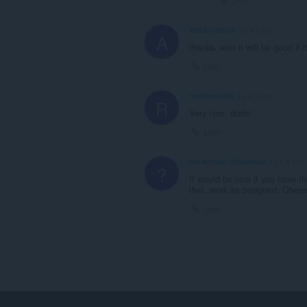
Lien
alexkorotkov
il y a 2 ans
A
thanks. also it will be good if
Lien
rockbroinho
il y a 3 ans
R
Very nice, dude!
Lien
Un Ancien Utilisateur
il y a 4 ans
?
It would be nice if you have t
that, work as designed. Cheer
Lien