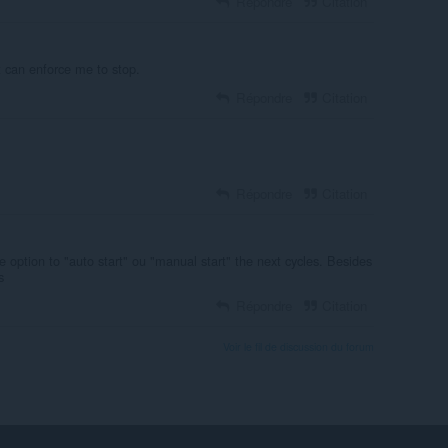
Répondre
Citation
 it can enforce me to stop.
Répondre
Citation
Répondre
Citation
he option to "auto start" ou "manual start" the next cycles. Besides
s
Répondre
Citation
Voir le fil de discussion du forum