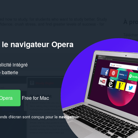
ed how to study, for students who want to study better. Study
À pro
fidence, crush stress, and find greater levels of success - for
Télécha
Catégor
 le navigateur Opera
Version
Taille
1
Dernière
Licence
icité intégré
Politiqu
Site web
batterie
Page de
Simil
 Opera
Free for Mac
onds d'écran sont conçus pour le
navigateur