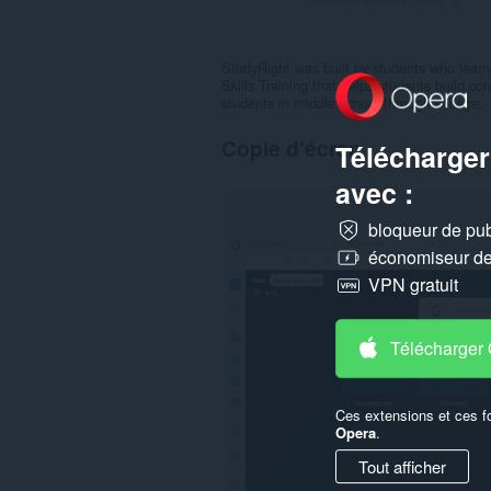
StudyRight was built by students who learn
Skills Training that helps students build con
students in middle school through college.
Copie d'écran
Télécharger
avec :
bloqueur de publ
économiseur de 
VPN gratuit
Télécharger
Ces extensions et ces f
Opera
.
Tout afficher