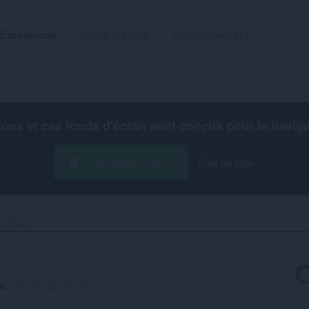
Extensions
Fonds d'écran
Développement
ions et ces fonds d'écran sont conçus pour le
navig
Télécharger Opera
Free for Mac
 Right‎
e