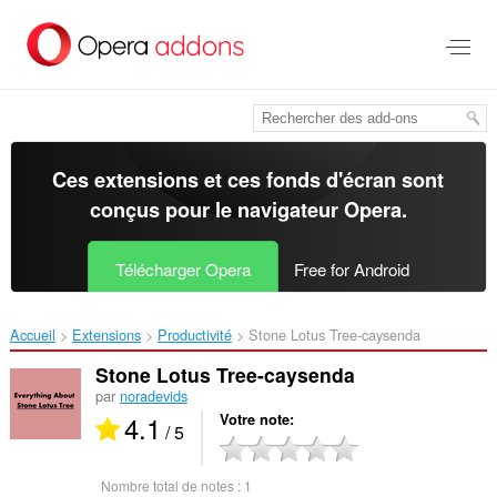
Aller
au
contenu
principal
Ces extensions et ces fonds d'écran sont
conçus pour le
navigateur Opera
.
Télécharger Opera
Free for Android
Accueil
Extensions
Productivité
Stone Lotus Tree-caysenda‎
Stone Lotus Tree-caysenda
par
noradevids
4.1
Votre note
/ 5
Nombre total de notes :
1