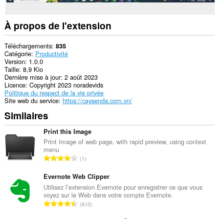
À propos de l'extension
Téléchargements
835
Catégorie
Productivité
Version
1.0.0
Taille
8,9 Kio
Dernière mise à jour
2 août 2023
Licence
Copyright 2023 noradevids
Politique du respect de la vie privée
Site web du service
https://caysenda.com.vn/
Similaires
Print this Image
Print Image of web page, with rapid preview, using context
menu
N
1
o
m
Evernote Web Clipper
b
Utilisez l’extension Evernote pour enregistrer ce que vous
voyez sur le Web dans votre compte Evernote.
r
N
610
e
o
t