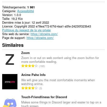
Téléchargements
1 981
Catégorie
Accessibilité
Version
1.0.0
Taille
19,2 Kio
Dernière mise à jour
12 avril 2022
Licence
Copyright 2022 e78ea772-67fd-4aa1-a5fe-24230f323b43
Politique du respect de la vie privée
Site web du service
https://sticwire.com/
Page de support
https://sticwire.com/
Similaires
Zoom
Zoom in or out on web content using the zoom button for
more comfortable reading.
N
193
o
m
Anime Pahe Info
b
We will give you the most comfortable moments when
watching anime.
r
N
3
e
o
t
m
Touch-Friendliness for Discord
o
b
Makes some things in Discord larger and easier to tap on a
t
touch screen.
r