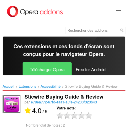
Aller
au
contenu
principal
Ces extensions et ces fonds d'écran sont
conçus pour le
navigateur Opera
.
Télécharger Opera
Free for Android
Accueil
Extensions
Accessibilité
Sticwire Buying Guide & Review‎
Sticwire Buying Guide & Review
par
e78ea772-67fd-4aa1-a5fe-24230f323b43
4.0
Votre note
/ 5
Nombre total de notes :
2