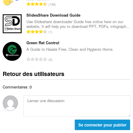
a
N
136
e
l
o
t
d
m
SlidesShare Download Guide
o
e
b
Use Slideshare downloader Guide free online here on our
t
n
website, It will help you to download PPT, PDFs, infograph...
r
a
N
o
1
e
l
o
t
t
d
m
Green Rat Control
e
o
e
b
s
A Guide to Hassle Free, Clean and Hygienic Home.
t
n
r
:
a
N
o
0
e
l
o
t
t
d
m
e
Retour des utilisateurs
o
e
b
s
t
n
r
:
a
o
Commentaires :0
e
l
t
t
d
e
o
e
s
t
n
:
a
o
l
t
d
Se connecter pour publier
e
e
s