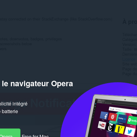
 stay connected on their StackExchange (like StackOverflow.com)
À pro
Télécha
votes, downvotes, badges, privileges
Catégor
ee screenshots below
Version
wers
Taille
8
Dernière
Licence
Site web
Page de
Page du
 le navigateur Opera
Simil
icité intégré
batterie
 Opera
Free for Mac