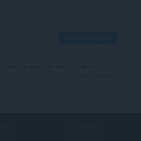
Se connecter pour publier
e refresh time faster, or add a setting for refresh time?
Répondre
Citation
Voir le fil de discussion du forum
ERVICES
BESOIN D'AIDE ?
tensions
Aide et support