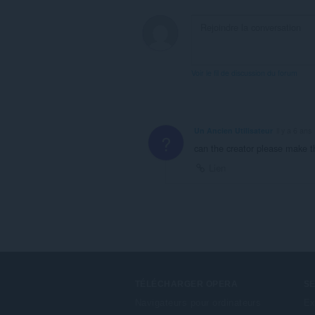
Voir le fil de discussion du forum
Un Ancien Utilisateur
il y a 6 ans
?
can the creator please make th
Lien
TÉLÉCHARGER OPERA
S
Navigateurs pour ordinateurs
Ex