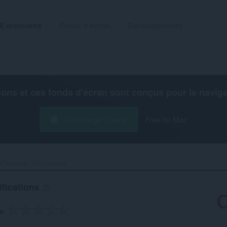
Extensions
Fonds d'écran
Développement
ions et ces fonds d'écran sont conçus pour le
navig
Télécharger Opera
Free for Mac
Exchange Notifications‎
fications
e