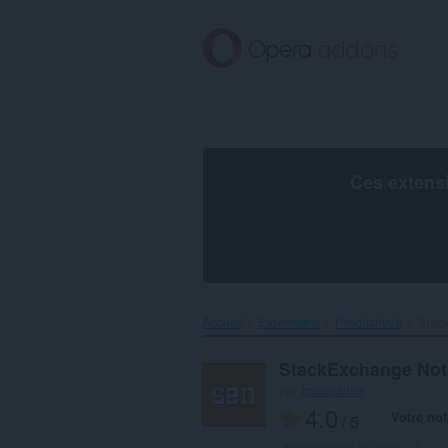
Aller
au
contenu
principal
Ces extens
Accueil
Extensions
Productivité
Stack
StackExchange Noti
par
brcontainer
4.0
Votre not
/ 5
Nombre total de notes :
4