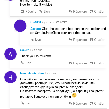
unhide from toolbar...
How to make it visible?
Réduire
Lien
Répondre
Citation
cratte
iron2000
il y a 5 ans
I
@cratte
Click the isometric box icon on the toolbar and
pin SimpleUndoClose back onto the toolbar.
Lien
Répondre
Citation
axeukr
il y a 5 ans
A
Thank you so much!!!!
Lien
Répondre
Citation
heavycloudproton
il y a 5 ans
H
Спасибо за расширение, а нет ли у вас возможности
допилить расширение, чтобы полностью заменить
стандартную функцию закрытых вкладок?
Не хватает возврата на предыдущие страницы закрытой
вкладки. Надеюсь поняли о чём я
Lien
Répondre
Citation