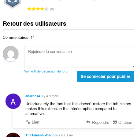
t
n
r
:
a
N
o
5
e
l
o
t
t
d
m
e
Retour des utilisateurs
o
e
b
s
t
n
r
:
a
o
Commentaires :11
e
l
t
t
d
e
o
e
s
t
n
:
a
o
l
t
Voir le fil de discussion du forum
d
Se connecter pour publier
e
e
s
n
:
o
abarnes4
il y a 9 mois
A
t
Unfortunately the fact that this doesn't restore the tab history
e
makes this extension the inferior option compared to
s
alternatives.
:
Lien
Répondre
Citation
TheTainted-Wisdom
il y a 1 an