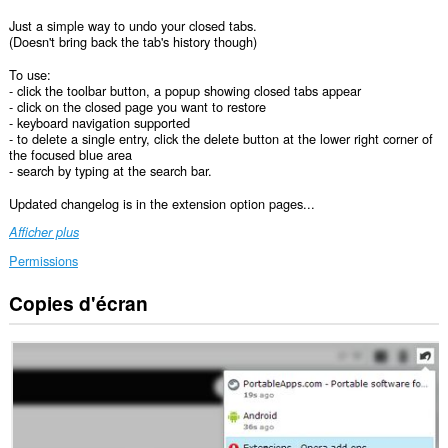
Just a simple way to undo your closed tabs.
(Doesn't bring back the tab's history though)
To use:
- click the toolbar button, a popup showing closed tabs appear
- click on the closed page you want to restore
- keyboard navigation supported
- to delete a single entry, click the delete button at the lower right corner of
the focused blue area
- search by typing at the search bar.
Updated changelog is in the extension option pages...
Afficher plus
Permissions
Copies d'écran
Cette
extension
peut
accéder
à
vos
onglets
et
vos