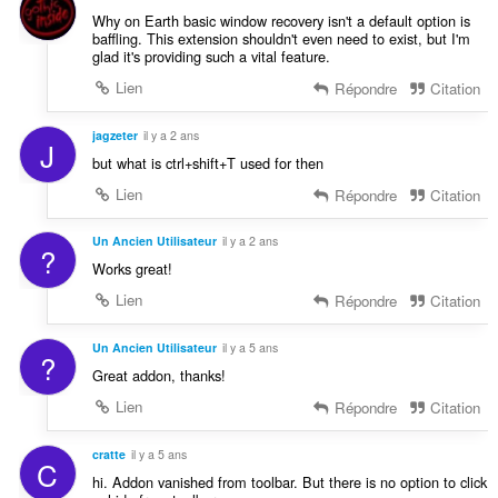
Why on Earth basic window recovery isn't a default option is
baffling. This extension shouldn't even need to exist, but I'm
glad it's providing such a vital feature.
Lien
Répondre
Citation
jagzeter
il y a 2 ans
J
but what is ctrl+shift+T used for then
Lien
Répondre
Citation
Un Ancien Utilisateur
il y a 2 ans
?
Works great!
Lien
Répondre
Citation
Un Ancien Utilisateur
il y a 5 ans
?
Great addon, thanks!
Lien
Répondre
Citation
cratte
il y a 5 ans
C
hi. Addon vanished from toolbar. But there is no option to click