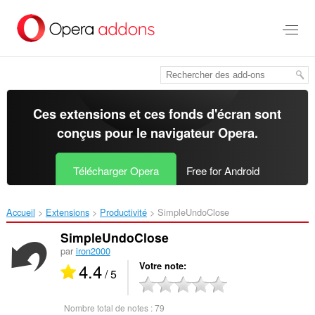
Aller
au
contenu
principal
Ces extensions et ces fonds d'écran sont
conçus pour le
navigateur Opera
.
Télécharger Opera
Free for Android
Accueil
Extensions
Productivité
SimpleUndoClose‎
SimpleUndoClose
par
iron2000
4.4
Votre note
/ 5
Nombre total de notes :
79