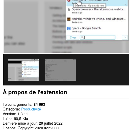
activités
de
navigation.
This
extension
can
store
an
unlimited
amount
of
client-
side
data.
À propos de l'extension
Téléchargements
84 693
Catégorie
Productivité
Version
1.3.11
Taille
60,5 Kio
Dernière mise à jour
29 juillet 2022
Licence
Copyright 2020 iron2000