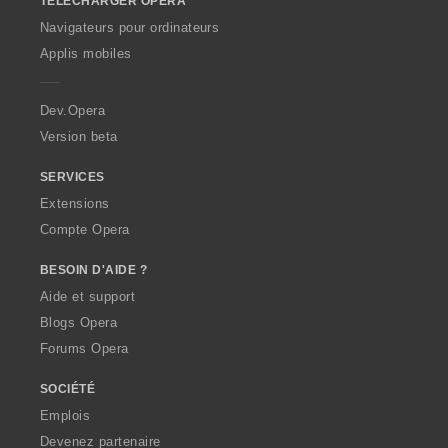
TÉLÉCHARGER OPERA
w
O
Navigateurs pour ordinateurs
p
Applis mobiles
e
r
a
Dev.Opera
Version beta
SERVICES
Extensions
Compte Opera
BESOIN D'AIDE ?
Aide et support
Blogs Opera
Forums Opera
SOCIÉTÉ
Emplois
Devenez partenaire