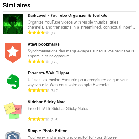
Similaires
DarkLevel - YouTube Organizer & Toolkits
Organize YouTube videos with visible thumbs, titles,
channels, and transcripts in a streamlined, contextual interf...
N
1
o
m
Atavi bookmarks
b
Synchronisations des marque-pages sur tous vos ordinateurs,
appareils et navigateurs
r
N
170
e
o
t
m
Evernote Web Clipper
o
b
Utilisez l’extension Evernote pour enregistrer ce que vous
t
voyez sur le Web dans votre compte Evernote.
r
a
N
610
e
l
o
t
d
m
Sidebar Sticky Note
o
e
b
Free HTML5 Sidebar Sticky Notes
t
n
r
a
N
o
154
e
l
o
t
t
d
m
Simple Photo Editor
e
o
e
b
s
Your easy and simple photo editor for your Browser