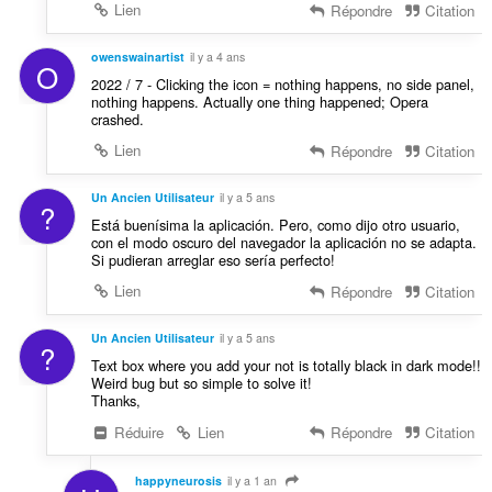
Lien
Répondre
Citation
owenswainartist
il y a 4 ans
O
2022 / 7 - Clicking the icon = nothing happens, no side panel,
nothing happens. Actually one thing happened; Opera
crashed.
Lien
Répondre
Citation
Un Ancien Utilisateur
il y a 5 ans
?
Está buenísima la aplicación. Pero, como dijo otro usuario,
con el modo oscuro del navegador la aplicación no se adapta.
Si pudieran arreglar eso sería perfecto!
Lien
Répondre
Citation
Un Ancien Utilisateur
il y a 5 ans
?
Text box where you add your not is totally black in dark mode!!
Weird bug but so simple to solve it!
Thanks,
Réduire
Lien
Répondre
Citation
happyneurosis
il y a 1 an