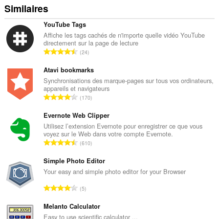
Similaires
YouTube Tags
Affiche les tags cachés de n'importe quelle vidéo YouTube
directement sur la page de lecture
N
24
o
m
Atavi bookmarks
b
Synchronisations des marque-pages sur tous vos ordinateurs,
appareils et navigateurs
r
N
170
e
o
t
m
Evernote Web Clipper
o
b
Utilisez l’extension Evernote pour enregistrer ce que vous
t
voyez sur le Web dans votre compte Evernote.
r
a
N
610
e
l
o
t
d
m
Simple Photo Editor
o
e
b
Your easy and simple photo editor for your Browser
t
n
r
a
N
o
5
e
l
o
t
t
d
m
Melanto Calculator
e
o
e
b
s
Easy to use scientific calculator ...