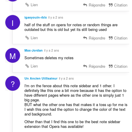
Lien
Répondre
Citation
igasyouin-rblx
il y a 2 ans
I
half of the stuff on opera for notes or random things are
outdated but this is old but yet its still being used
Lien
Répondre
Citation
Max-Jordan
il y a 2 ans
M
Sometimes deletes my notes
Lien
Répondre
Citation
Un Ancien Utilisateur
il y a 2 ans
?
I'm on the fence about this note sidebar and 1 other. I
definitely like this one a bit more because it has the option to
have different pages where as the other one is simply just 1
big page.
BUT what the other one has that makes it a toss up for me is
I wish this one had the option to change the color of the text
and background.
Other than that I find this one to be the best note sidebar
extension that Opera has available!