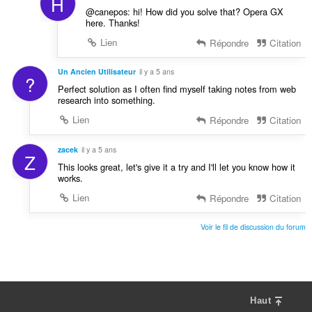
H
@canepos: hi! How did you solve that? Opera GX
here. Thanks!
Lien
Répondre
Citation
Un Ancien Utilisateur
il y a 5 ans
?
Perfect solution as I often find myself taking notes from web
research into something.
Lien
Répondre
Citation
zacek
il y a 5 ans
Z
This looks great, let's give it a try and I'll let you know how it
works.
Lien
Répondre
Citation
Voir le fil de discussion du forum
Haut