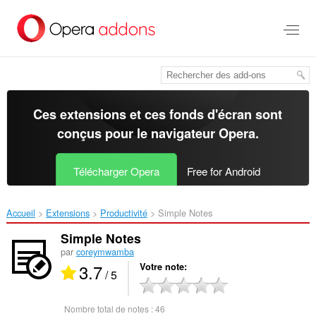
Aller
au
contenu
principal
Ces extensions et ces fonds d'écran sont
conçus pour le
navigateur Opera
.
Télécharger Opera
Free for Android
Accueil
Extensions
Productivité
Simple Notes‎
Simple Notes
par
coreymwamba
3.7
Votre note
/ 5
Nombre total de notes :
46