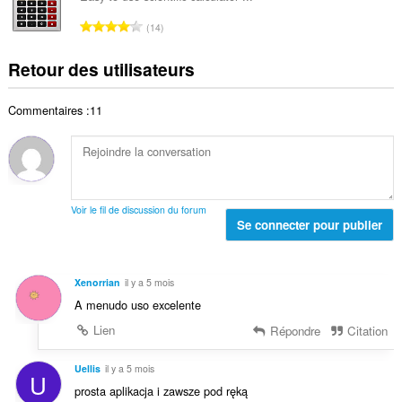
t
n
r
:
a
N
o
14
e
l
o
t
t
d
m
e
Retour des utilisateurs
o
e
b
s
t
n
r
:
a
o
Commentaires :11
e
l
t
t
d
e
o
e
s
t
n
:
a
o
l
t
Voir le fil de discussion du forum
d
Se connecter pour publier
e
e
s
n
:
o
Xenorrian
il y a 5 mois
t
A menudo uso excelente
e
s
Lien
Répondre
Citation
:
Uellis
il y a 5 mois
U
prosta aplikacja i zawsze pod ręką