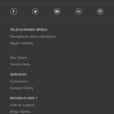
F
Facebook
Twitter
Youtube
LinkedIn
Instag
o
l
l
o
TÉLÉCHARGER OPERA
w
O
Navigateurs pour ordinateurs
p
Applis mobiles
e
r
a
Dev.Opera
Version beta
SERVICES
Extensions
Compte Opera
BESOIN D'AIDE ?
Aide et support
Blogs Opera