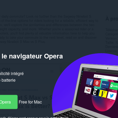
our daily commute? Look no further than the Segway Ninebot S
À pro
the-line options for riders looking for a reliable, efficient way to
n, we'll explore the similarities and differences between the two
weight capacity, and more. Whether you're a seasoned rider or a
Télécha
ters, you'll find plenty of valuable information here to help you
Catégor
eady to take your commute to the next level, read on and discover
Version
gway Ninebot S Max vs S Plus.
Taille
1
Dernière
Licence
 le navigateur Opera
Politiqu
Site web
Page de
icité intégré
Simil
batterie
 Opera
Free for Mac
onds d'écran sont conçus pour le
navigateur