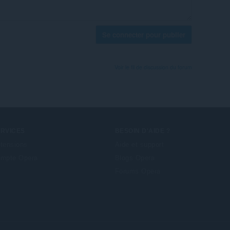
Se connecter pour publier
Voir le fil de discussion du forum
ERVICES
BESOIN D'AIDE ?
tensions
Aide et support
mpte Opera
Blogs Opera
Forums Opera