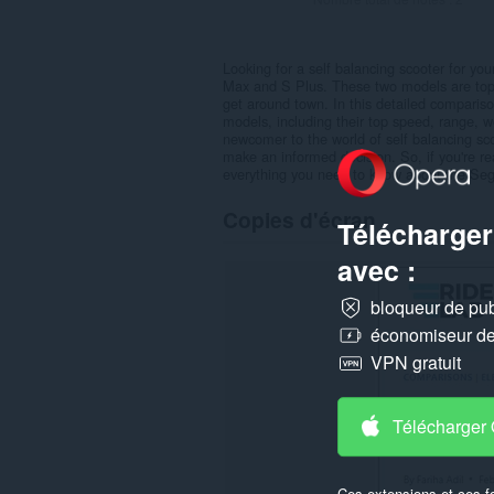
Looking for a self balancing scooter for y
Max and S Plus. These two models are top-of-
get around town. In this detailed compariso
models, including their top speed, range, 
newcomer to the world of self balancing scoo
make an informed decision. So, if you're r
everything you need to know about the Se
Copies d'écran
Télécharger
avec :
bloqueur de publ
économiseur de 
VPN gratuit
Télécharger
Ces extensions et ces f