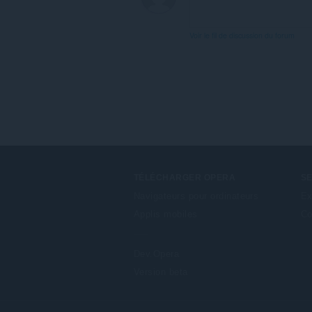
Voir le fil de discussion du forum
TÉLÉCHARGER OPERA
S
Navigateurs pour ordinateurs
Ex
Applis mobiles
Co
Dev.Opera
Version beta
F