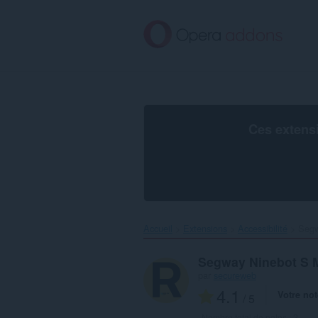
Aller
au
contenu
principal
Ces extens
Accueil
Extensions
Accessibilité
Segw
Segway Ninebot S M
par
secureweb
4.1
Votre not
/ 5
Nombre total de notes :
2