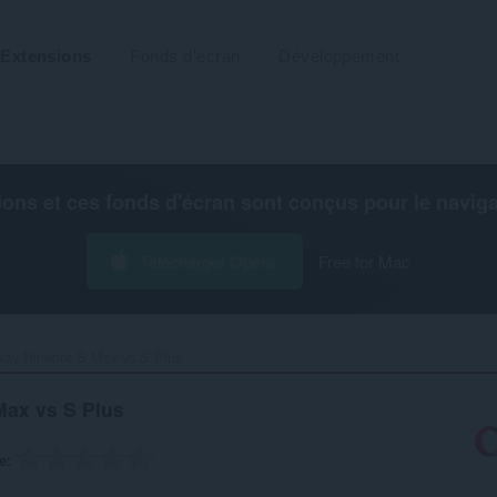
Extensions
Fonds d'écran
Développement
ions et ces fonds d'écran sont conçus pour le
navig
Télécharger Opera
Free for Mac
ay Ninebot S Max vs S Plus‎
ax vs S Plus
e