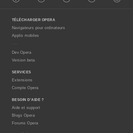
l
l
o
TÉLÉCHARGER OPERA
w
O
Navigateurs pour ordinateurs
p
Applis mobiles
e
r
a
Dev.Opera
Version beta
SERVICES
Extensions
Compte Opera
BESOIN D'AIDE ?
Aide et support
Blogs Opera
Forums Opera