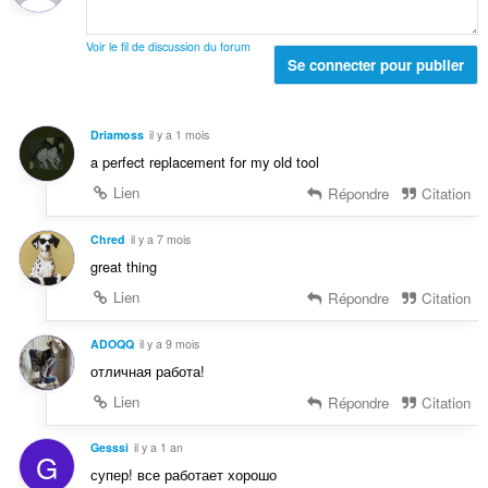
n
:
a
o
l
t
Voir le fil de discussion du forum
d
Se connecter pour publier
e
e
s
n
:
o
Driamoss
il y a 1 mois
t
a perfect replacement for my old tool
e
s
Lien
Répondre
Citation
:
Chred
il y a 7 mois
great thing
Lien
Répondre
Citation
ADOQQ
il y a 9 mois
отличная работа!
Lien
Répondre
Citation
Gesssi
il y a 1 an
G
супер! все работает хорошо