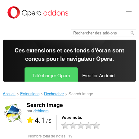
Aller
au
contenu
principal
Ces extensions et ces fonds d'écran sont
conçus pour le
navigateur Opera
.
Télécharger Opera
Free for Android
Accueil
Extensions
Rechercher
Search image‎
Search image
par
debloem
4.1
Votre note
/ 5
Nombre total de notes :
19