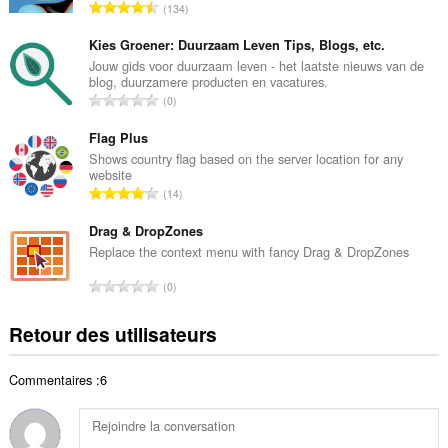
N
134
e
o
t
m
Kies Groener: Duurzaam Leven Tips, Blogs, etc.
o
b
Jouw gids voor duurzaam leven - het laatste nieuws van de
t
blog, duurzamere producten en vacatures.
r
a
N
0
e
l
o
t
d
m
Flag Plus
o
e
b
Shows country flag based on the server location for any
t
n
website
r
a
N
o
14
e
l
o
t
t
d
m
Drag & DropZones
e
o
e
b
s
Replace the context menu with fancy Drag & DropZones
t
n
r
:
a
N
o
0
e
l
o
t
t
d
m
e
Retour des utilisateurs
o
e
b
s
t
n
r
:
a
o
Commentaires :6
e
l
t
t
d
e
o
e
s
t