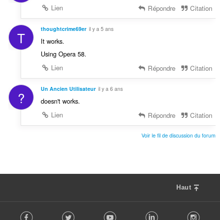
Lien
Répondre
Citation
thoughtcrime69er
il y a 5 ans
T
It works.
Using Opera 58.
Lien
Répondre
Citation
Un Ancien Utilisateur
il y a 6 ans
?
doesn't works.
Lien
Répondre
Citation
Voir le fil de discussion du forum
Haut
F
Facebook
Twitter
Youtube
LinkedIn
Instag
o