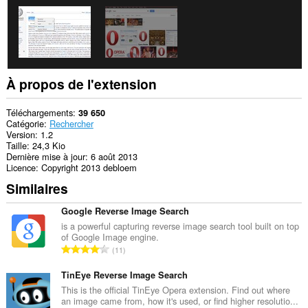
activités
de
navigation.
À propos de l'extension
Téléchargements
39 650
Catégorie
Rechercher
Version
1.2
Taille
24,3 Kio
Dernière mise à jour
6 août 2013
Licence
Copyright 2013 debloem
Similaires
Google Reverse Image Search
is a powerful capturing reverse image search tool built on top
of Google Image engine.
N
11
o
m
TinEye Reverse Image Search
b
This is the official TinEye Opera extension. Find out where
an image came from, how it's used, or find higher resolutio...
r