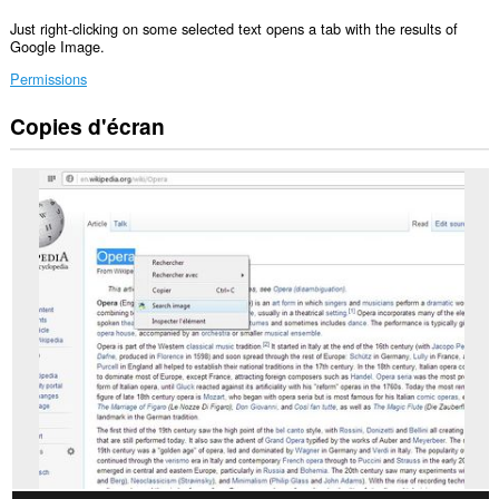
Just right-clicking on some selected text opens a tab with the results of
Google Image.
Permissions
Copies d'écran
Cette
extension
peut
accéder
à
vos
données
sur
tous
les
sites.
Cette
extension
peut
accéder
à
vos
onglets
et
vos