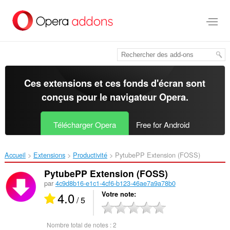
Aller
au
contenu
principal
Ces extensions et ces fonds d'écran sont
conçus pour le
navigateur Opera
.
Télécharger Opera
Free for Android
Accueil
Extensions
Productivité
PytubePP Extension (FOSS)‎
PytubePP Extension (FOSS)
par
4c9d8b16-e1c1-4cf6-b123-46ae7a9a78b0
4.0
Votre note
/ 5
Nombre total de notes :
2