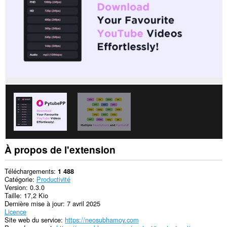
Cette
extension
peut
accéder
à
vos
onglets
et
vos
activités
de
navigation.
À propos de l'extension
Téléchargements
1 488
Catégorie
Productivité
Version
0.3.0
Taille
17,2 Kio
Dernière mise à jour
7 avril 2025
Licence
Site web du service
https://neosubhamoy.com