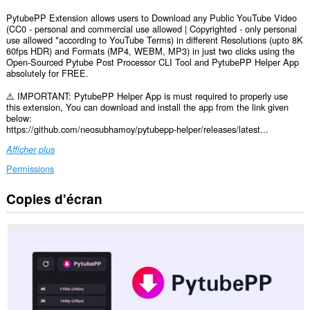
PytubePP Extension allows users to Download any Public YouTube Video
(CC0 - personal and commercial use allowed | Copyrighted - only personal
use allowed *according to YouTube Terms) in different Resolutions (upto 8K
60fps HDR) and Formats (MP4, WEBM, MP3) in just two clicks using the
Open-Sourced Pytube Post Processor CLI Tool and PytubePP Helper App
absolutely for FREE.
⚠️ IMPORTANT: PytubePP Helper App is must required to properly use
this extension, You can download and install the app from the link given
below:
https://github.com/neosubhamoy/pytubepp-helper/releases/latest...
Afficher plus
Permissions
Copies d'écran
This
extension
can
exchange
messages
with
programs
other
than
Opera.