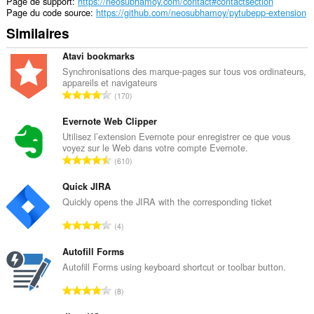
Page de support
https://neosubhamoy.com/contact#contactsection
Page du code source
https://github.com/neosubhamoy/pytubepp-extension
Similaires
Atavi bookmarks
Synchronisations des marque-pages sur tous vos ordinateurs,
appareils et navigateurs
N
170
o
m
Evernote Web Clipper
b
Utilisez l’extension Evernote pour enregistrer ce que vous
voyez sur le Web dans votre compte Evernote.
r
N
610
e
o
t
m
Quick JIRA
o
b
Quickly opens the JIRA with the corresponding ticket
t
r
a
N
4
e
l
o
t
d
m
Autofill Forms
o
e
b
Autofill Forms using keyboard shortcut or toolbar button.
t
n
r
a
N
o
8
e
l
o
t
t
d