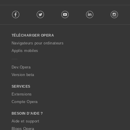
F
Facebook
Twitter
Youtube
LinkedIn
Instag
o
l
l
o
TÉLÉCHARGER OPERA
w
O
Navigateurs pour ordinateurs
p
Applis mobiles
e
r
a
Dev.Opera
Version beta
SERVICES
Extensions
Compte Opera
BESOIN D'AIDE ?
Aide et support
Blogs Opera