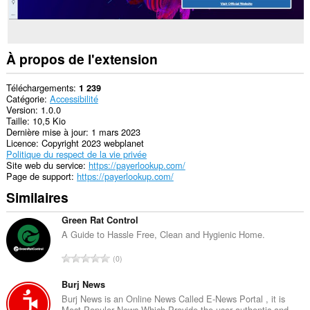
À propos de l'extension
Téléchargements
1 239
Catégorie
Accessibilité
Version
1.0.0
Taille
10,5 Kio
Dernière mise à jour
1 mars 2023
Licence
Copyright 2023 webplanet
Politique du respect de la vie privée
Site web du service
https://payerlookup.com/
Page de support
https://payerlookup.com/
Similaires
Green Rat Control
A Guide to Hassle Free, Clean and Hygienic Home.
N
0
o
m
Burj News
b
Burj News is an Online News Called E-News Portal , it is
Most Populer News Which Provide the user authentic and...