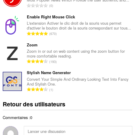
r
N
0
e
o
t
m
Enable Right Mouse Click
o
b
L'extension Activer le clic droit de la souris vous permet
t
d'activer le bouton droit de la souris correspondant sur tous...
r
a
N
670
e
l
o
t
d
m
Zoom
o
e
b
Zoom in or out on web content using the zoom button for
t
n
more comfortable reading.
r
a
N
o
193
e
l
o
t
t
d
m
Stylish Name Generator
e
o
e
b
s
Convert Your Simple And Ordinary Looking Text Into Fancy
t
n
And Stylish One.
r
:
a
N
o
1
e
l
o
t
t
d
m
e
Retour des utilisateurs
o
e
b
s
t
n
r
:
a
o
Commentaires :0
e
l
t
t
d
e
o
e