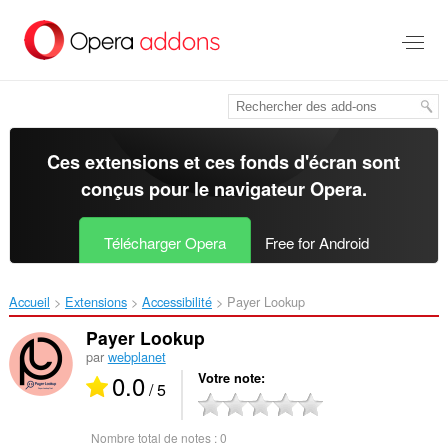
Aller
au
contenu
principal
Ces extensions et ces fonds d'écran sont
conçus pour le
navigateur Opera
.
Télécharger Opera
Free for Android
Accueil
Extensions
Accessibilité
Payer Lookup‎
Payer Lookup
par
webplanet
0.0
Votre note
/ 5
Nombre total de notes :
0