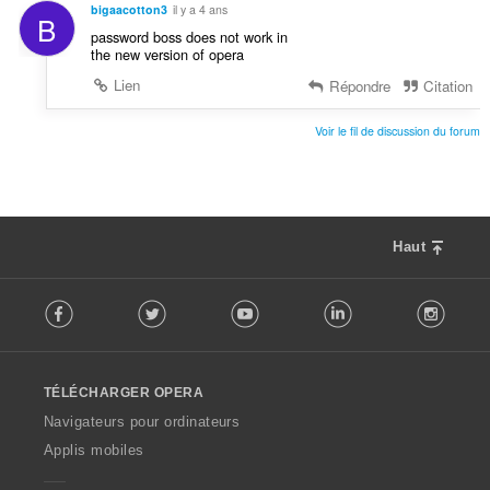
bigaacotton3
il y a 4 ans
B
password boss does not work in
the new version of opera
Lien
Répondre
Citation
Voir le fil de discussion du forum
Haut
F
Facebook
Twitter
Youtube
LinkedIn
Instag
o
l
l
o
TÉLÉCHARGER OPERA
w
O
Navigateurs pour ordinateurs
p
Applis mobiles
e
r