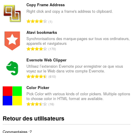
m
Copy Frame Address
b
Right click and copy a frame's address to clipboard.
r
N
1
e
o
t
m
Atavi bookmarks
o
b
Synchronisations des marque-pages sur tous vos ordinateurs,
t
appareils et navigateurs
r
a
N
170
e
l
o
t
d
m
Evernote Web Clipper
o
e
b
Utilisez l’extension Evernote pour enregistrer ce que vous
t
n
voyez sur le Web dans votre compte Evernote.
r
a
N
o
610
e
l
o
t
t
d
m
Color Picker
e
o
e
b
s
Pick Color with various kinds of color pickers. Multiple options
t
n
to choose color in HTML format are available.
r
:
a
N
o
16
e
l
o
t
t
d
m
e
Retour des utilisateurs
o
e
b
s
t
n
r
:
a
o
Commentaires :7