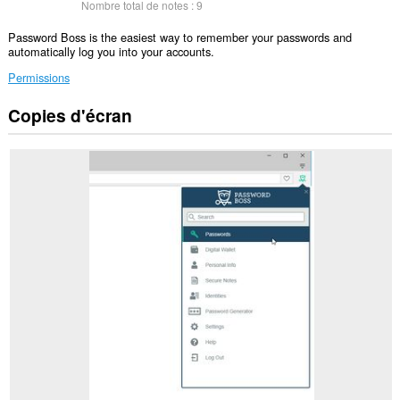
Nombre total de notes :
9
Password Boss is the easiest way to remember your passwords and
automatically log you into your accounts.
Permissions
Copies d'écran
Cette
extension
peut
accéder
à
vos
données
sur
tous
les
sites.
Cette
extension
va
gérer
vos
extensions.
Cette