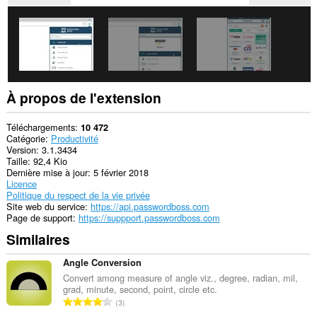
extension
peut
accéder
à
vos
onglets
et
vos
activités
À propos de l'extension
de
navigation.
Téléchargements
10 472
Catégorie
Productivité
Version
3.1.3434
Taille
92,4 Kio
Dernière mise à jour
5 février 2018
Licence
Politique du respect de la vie privée
Site web du service
https://api.passwordboss.com
Page de support
https://suppport.passwordboss.com
Similaires
Angle Conversion
Convert among measure of angle viz., degree, radian, mil,
grad, minute, second, point, circle etc.
N
3
o