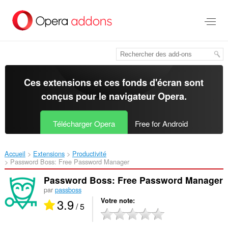
Aller
au
contenu
principal
Ces extensions et ces fonds d'écran sont
conçus pour le
navigateur Opera
.
Télécharger Opera
Free for Android
Accueil
Extensions
Productivité
Password Boss: Free Password Manager‎
Password Boss: Free Password Manager
par
passboss
3.9
Votre note
/ 5