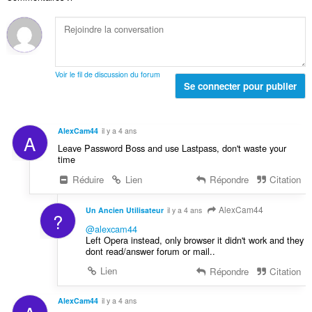
e
l
t
t
d
e
o
e
s
t
n
:
a
o
l
t
Voir le fil de discussion du forum
d
Se connecter pour publier
e
e
s
n
:
o
AlexCam44
il y a 4 ans
A
t
Leave Password Boss and use Lastpass, don't waste your
e
time
s
Réduire
Lien
Répondre
Citation
:
AlexCam44
Un Ancien Utilisateur
il y a 4 ans
?
@alexcam44
Left Opera instead, only browser it didn't work and they
dont read/answer forum or mail..
Lien
Répondre
Citation
AlexCam44
il y a 4 ans