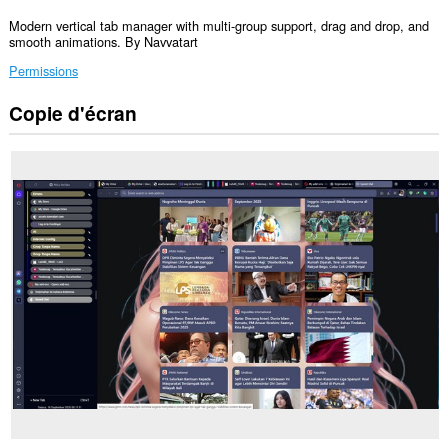
Modern vertical tab manager with multi-group support, drag and drop, and
smooth animations. By Navvatart
Permissions
Copie d'écran
Cette
extension
peut
accéder
à
vos
données
sur
tous
les
sites.
Cette
extension
va
ajouter
un
panneau
dans
la
barre