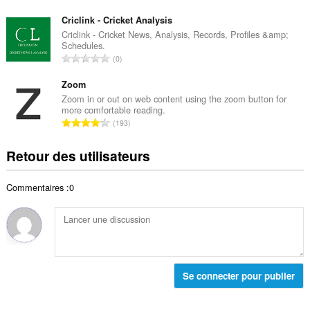
l
o
t
d
m
Criclink - Cricket Analysis
o
e
b
Criclink - Cricket News, Analysis, Records, Profiles &amp;
t
n
Schedules.
r
a
N
o
0
e
l
o
t
t
d
m
Zoom
e
o
e
b
s
Zoom in or out on web content using the zoom button for
t
n
more comfortable reading.
r
:
a
N
o
193
e
l
o
t
t
d
m
e
Retour des utilisateurs
o
e
b
s
t
n
r
:
a
o
Commentaires :0
e
l
t
t
d
e
o
e
s
t
n
:
a
o
l
t
d
Se connecter pour publier
e
e
s
n
: