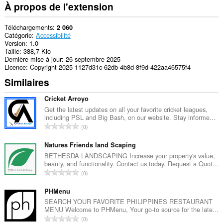
latérale.
À propos de l'extension
Cette
extension
Téléchargements
2 060
peut
Catégorie
Accessibilité
accéder
Version
1.0
à
Taille
388,7 Kio
vos
Dernière mise à jour
26 septembre 2025
onglets
Licence
Copyright 2025 1127d31c-62db-4b8d-8f9d-422aa46575f4
et
Similaires
vos
activités
de
Cricket Arroyo
navigation.
Get the latest updates on all your favorite cricket leagues,
including PSL and Big Bash, on our website. Stay informe...
N
0
o
m
Natures Friends land Scaping
b
BETHESDA LANDSCAPING Increase your property's value,
beauty, and functionality. Contact us today. Request a Quot...
r
N
0
e
o
t
m
PHMenu
o
b
SEARCH YOUR FAVORITE PHILIPPINES RESTAURANT
t
MENU Welcome to PHMenu, Your go-to source for the late...
r
a
N
0
e