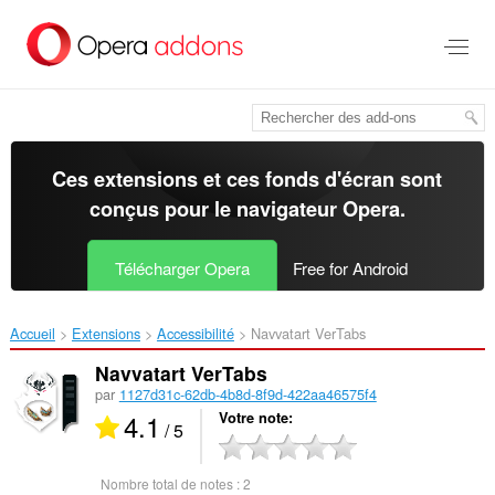
Aller
au
contenu
principal
Ces extensions et ces fonds d'écran sont
conçus pour le
navigateur Opera
.
Télécharger Opera
Free for Android
Accueil
Extensions
Accessibilité
Navvatart VerTabs‎
Navvatart VerTabs
par
1127d31c-62db-4b8d-8f9d-422aa46575f4
4.1
Votre note
/ 5
Nombre total de notes :
2