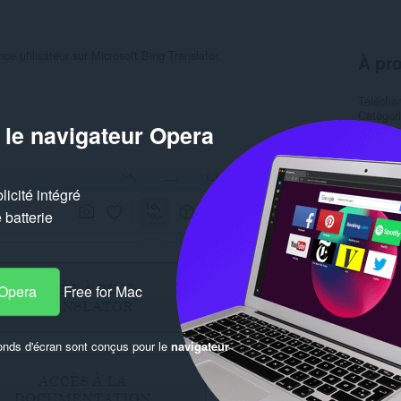
nce utilisateur sur Microsoft Bing Translator.
À pro
Télécha
Catégor
 le navigateur Opera
Version
Taille
2
Dernière
Licence
Site web
icité intégré
Page de
Page du
batterie
Simil
 Opera
Free for Mac
onds d'écran sont conçus pour le
navigateur