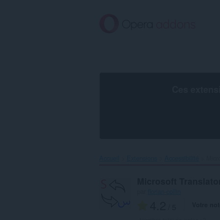
Aller
au
contenu
principal
Ces extens
Accueil
Extensions
Accessibilité
Micro
Microsoft Translato
par
florian-collin
4.2
Votre not
/ 5
Nombre total de notes :
3