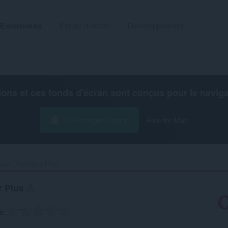
Extensions
Fonds d'écran
Développement
ions et ces fonds d'écran sont conçus pour le
navig
Télécharger Opera
Free for Mac
soft Translator Plus‎
r Plus
e