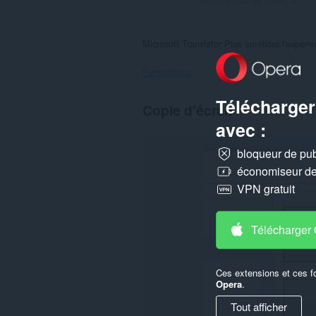
Microsoft Translator Plus améliore l'expérie
Permissions
Télécharger
Cette
Copie d'écran
extension
avec :
peut
accéder
à
bloqueur de publ
vos
économiseur de 
données
sur
VPN gratuit
certains
sites.
Télécharger
Ces extensions et ces f
Opera
.
Tout afficher