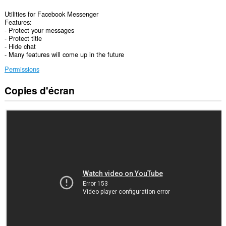
Utilities for Facebook Messenger
Features:
- Protect your messages
- Protect title
- Hide chat
- Many features will come up in the future
Permissions
Copies d'écran
Cette
extension
peut
accéder
à
vos
données
sur
certains
sites.
Cette
extension
peut
accéder
à
vos