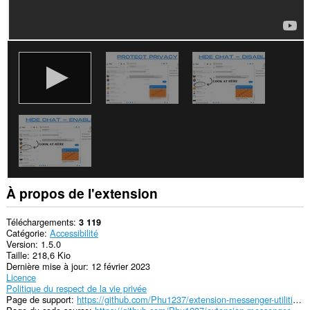
onglets
et
vos
activités
de
navigation.
À propos de l'extension
Téléchargements
3 119
Catégorie
Accessibilité
Version
1.5.0
Taille
218,6 Kio
Dernière mise à jour
12 février 2023
Licence
Politique du respect de la vie privée
Page de support
https://github.com/Phu1237/extension-messenger-utilities/issues