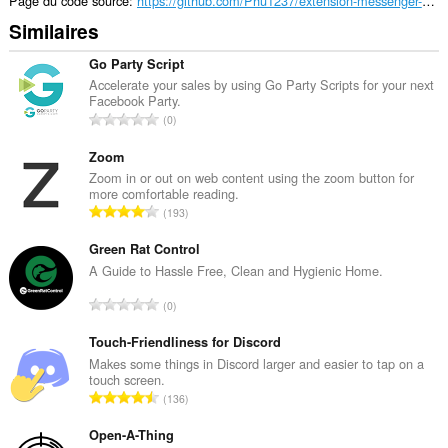
Page du code source
https://github.com/Phu1237/extension-messenger-utilities/
Similaires
Go Party Script
Accelerate your sales by using Go Party Scripts for your next
Facebook Party.
N
0
o
m
Zoom
b
Zoom in or out on web content using the zoom button for
more comfortable reading.
r
N
193
e
o
t
m
Green Rat Control
o
b
A Guide to Hassle Free, Clean and Hygienic Home.
t
r
a
N
0
e
l
o
t
d
m
Touch-Friendliness for Discord
o
e
b
Makes some things in Discord larger and easier to tap on a
t
n
touch screen.
r
a
N
o
136
e
l
o
t
t
d
m
Open-A-Thing
e
o