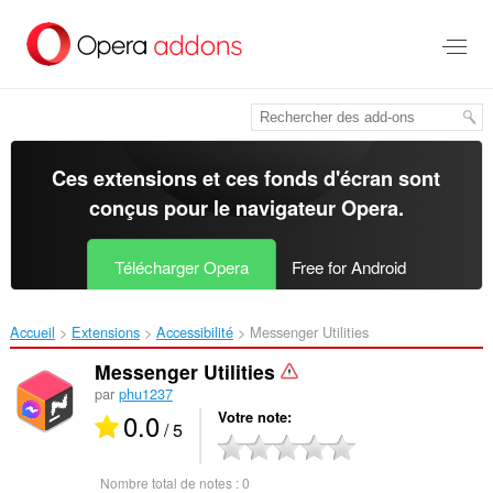
Aller
au
contenu
principal
Ces extensions et ces fonds d'écran sont
conçus pour le
navigateur Opera
.
Télécharger Opera
Free for Android
Accueil
Extensions
Accessibilité
Messenger Utilities‎
Messenger Utilities
par
phu1237
0.0
Votre note
/ 5
Nombre total de notes :
0