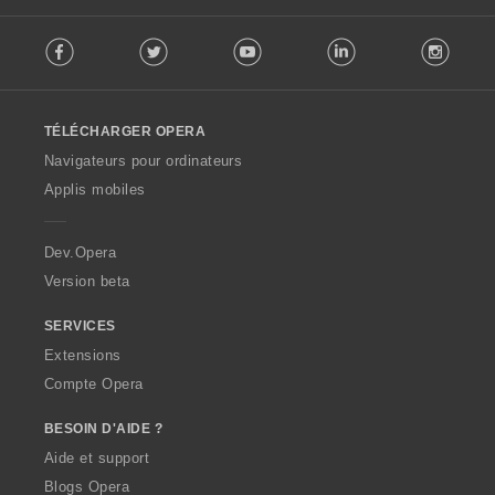
F
Facebook
Twitter
Youtube
LinkedIn
Instag
o
l
l
o
TÉLÉCHARGER OPERA
w
O
Navigateurs pour ordinateurs
p
Applis mobiles
e
r
a
Dev.Opera
Version beta
SERVICES
Extensions
Compte Opera
BESOIN D'AIDE ?
Aide et support
Blogs Opera