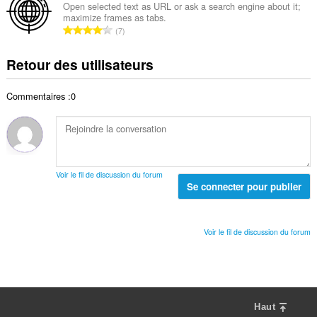
e
b
s
Open selected text as URL or ask a search engine about it;
t
n
maximize frames as tabs.
r
:
a
N
o
7
e
l
o
t
t
d
m
e
Retour des utilisateurs
o
e
b
s
t
n
r
:
a
o
Commentaires :0
e
l
t
t
d
e
o
e
s
t
n
:
a
o
l
t
Voir le fil de discussion du forum
d
Se connecter pour publier
e
e
s
n
:
o
Voir le fil de discussion du forum
t
e
s
:
Haut