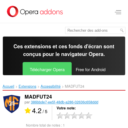
Aller
au
contenu
principal
Ces extensions et ces fonds d'écran sont
conçus pour le
navigateur Opera
.
Télécharger Opera
Free for Android
Accueil
Extensions
Accessibilité
MADFUT24‎
MADFUT24
par
386bbde7-ee5f-48db-a286-02636c658ddd
4.2
Votre note
/ 5
Nombre total de notes :
1