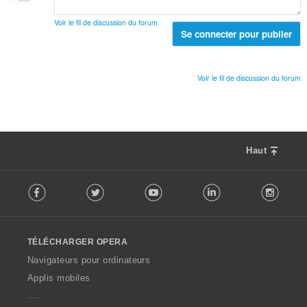
:
a
o
l
t
Voir le fil de discussion du forum
d
Se connecter pour publier
e
e
s
n
:
o
Voir le fil de discussion du forum
t
e
s
:
Haut
F
Facebook
Twitter
Youtube
LinkedIn
Instag
o
l
l
o
TÉLÉCHARGER OPERA
w
O
Navigateurs pour ordinateurs
p
Applis mobiles
e
r