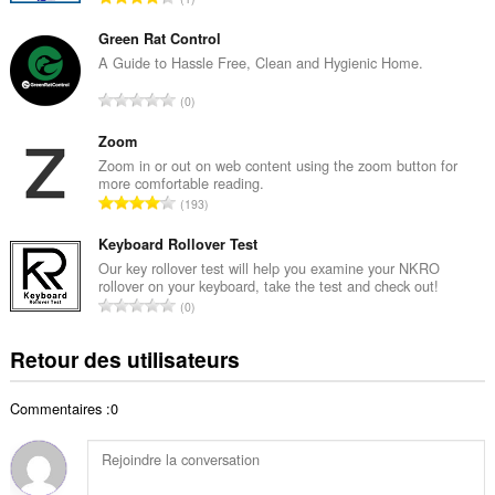
e
o
t
m
Green Rat Control
o
b
A Guide to Hassle Free, Clean and Hygienic Home.
t
r
a
N
0
e
l
o
t
d
m
Zoom
o
e
b
Zoom in or out on web content using the zoom button for
t
n
more comfortable reading.
r
a
N
o
193
e
l
o
t
t
d
m
Keyboard Rollover Test
e
o
e
b
s
Our key rollover test will help you examine your NKRO
t
n
rollover on your keyboard, take the test and check out!
r
:
a
N
o
0
e
l
o
t
t
d
m
e
Retour des utilisateurs
o
e
b
s
t
n
r
:
a
o
Commentaires :0
e
l
t
t
d
e
o
e
s
t
n