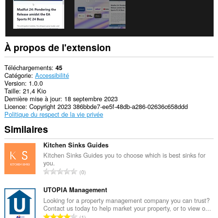
À propos de l'extension
Téléchargements
45
Catégorie
Accessibilité
Version
1.0.0
Taille
21,4 Kio
Dernière mise à jour
18 septembre 2023
Licence
Copyright 2023 386bbde7-ee5f-48db-a286-02636c658ddd
Politique du respect de la vie privée
Similaires
Kitchen Sinks Guides
Kitchen Sinks Guides you to choose which is best sinks for
you.
N
0
o
m
UTOPIA Management
b
Looking for a property management company you can trust?
Contact us today to help market your property, or to view o...
r
N
1